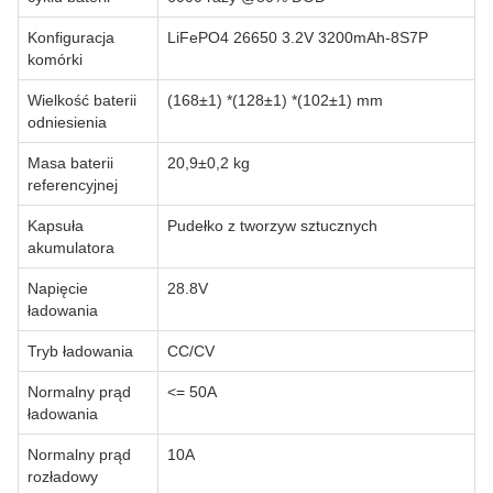
Konfiguracja
LiFePO4 26650 3.2V 3200mAh-8S7P
komórki
Wielkość baterii
(168±1) *(128±1) *(102±1) mm
odniesienia
Masa baterii
20,9±0,2 kg
referencyjnej
Kapsuła
Pudełko z tworzyw sztucznych
akumulatora
Napięcie
28.8V
ładowania
Tryb ładowania
CC/CV
Normalny prąd
<= 50A
ładowania
Normalny prąd
10A
rozładowy