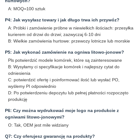
hurtowych?
A: MOQ=100 sztuk
P4: Jak wysyłasz towary i jak długo trwa ich przywóz?
A: Próbki i zamówienie próbne w niewielkich ilościach: przesyłka
kurierem od drzwi do drzwi; zazwyczaj 6-10 dni
B: Wielkie zamówienia hurtowe: przewozy lotnicze lub morskie
P5: Jak wykonać zamówienie na ogniwa litowo-jonowe?
Pls potwierdzić modele komórek, które są zainteresowane
B: Wysyłamy ci specyfikacje komórek i najlepszy cytat do
odniesienia
C: potwierdzić ofertę i poinformować ilość lub wysłać PO,
wyślemy PI odpowiednio
D: Po potwierdzeniu depozytu lub pełnej płatności rozpoczęto
produkcję
P6: Czy można wydrukować moje logo na produkcie z
ogniwami litowo-jonowymi?
O: Tak, OEM jest mile widziany
Q7: Czy oferujesz gwarancję na produkty?