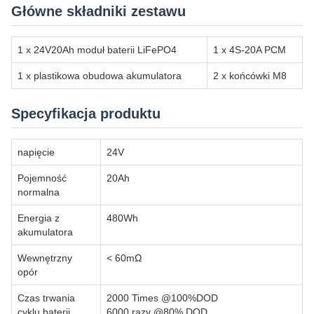
Główne składniki zestawu
1 x 24V20Ah moduł baterii LiFePO4
1 x 4S-20A PCM
1 x plastikowa obudowa akumulatora
2 x końcówki M8
Specyfikacja produktu
napięcie
24V
Pojemność
20Ah
normalna
Energia z
480Wh
akumulatora
Wewnętrzny
< 60mΩ
opór
Czas trwania
2000 Times @100%DOD
cyklu baterii
6000 razy @80% DOD