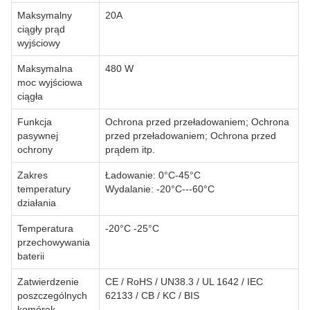
Maksymalny
20A
ciągły prąd
wyjściowy
Maksymalna
480 W
moc wyjściowa
ciągła
Funkcja
Ochrona przed przeładowaniem; Ochrona
pasywnej
przed przeładowaniem; Ochrona przed
ochrony
prądem itp.
Zakres
Ładowanie: 0°C-45°C
temperatury
Wydalanie: -20°C---60°C
działania
Temperatura
-20°C -25°C
przechowywania
baterii
Zatwierdzenie
CE / RoHS / UN38.3 / UL 1642 / IEC
poszczególnych
62133 / CB / KC / BIS
komórek