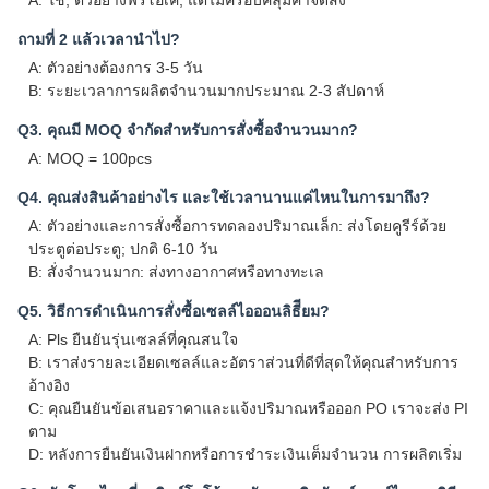
A: ใช่, ตัวอย่างฟรีโอเค, แต่ไม่ครอบคลุมค่าจัดส่ง
ถามที่ 2 แล้วเวลานําไป?
A: ตัวอย่างต้องการ 3-5 วัน
B: ระยะเวลาการผลิตจํานวนมากประมาณ 2-3 สัปดาห์
Q3. คุณมี MOQ จํากัดสําหรับการสั่งซื้อจํานวนมาก?
A: MOQ = 100pcs
Q4. คุณส่งสินค้าอย่างไร และใช้เวลานานแค่ไหนในการมาถึง?
A: ตัวอย่างและการสั่งซื้อการทดลองปริมาณเล็ก: ส่งโดยคูรีร์ด้วย
ประตูต่อประตู; ปกติ 6-10 วัน
B: สั่งจํานวนมาก: ส่งทางอากาศหรือทางทะเล
Q5. วิธีการดําเนินการสั่งซื้อเซลล์ไอออนลิธีียม?
A: Pls ยืนยันรุ่นเซลล์ที่คุณสนใจ
B: เราส่งรายละเอียดเซลล์และอัตราส่วนที่ดีที่สุดให้คุณสําหรับการ
อ้างอิง
C: คุณยืนยันข้อเสนอราคาและแจ้งปริมาณหรือออก PO เราจะส่ง PI
ตาม
D: หลังการยืนยันเงินฝากหรือการชําระเงินเต็มจํานวน การผลิตเริ่ม