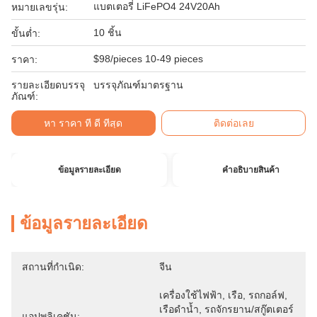
แบตเตอรี่ LiFePO4 24V20Ah
หมายเลขรุ่น:
10 ชิ้น
ขั้นต่ำ:
$98/pieces 10-49 pieces
ราคา:
รายละเอียดบรรจุ
บรรจุภัณฑ์มาตรฐาน
ภัณฑ์:
หา ราคา ที่ ดี ที่สุด
ติดต่อเลย
ข้อมูลรายละเอียด
คําอธิบายสินค้า
ข้อมูลรายละเอียด
สถานที่กำเนิด:
จีน
เครื่องใช้ไฟฟ้า, เรือ, รถกอล์ฟ, 
เรือดำน้ำ, รถจักรยาน/สกู๊ตเตอร์
แอปพลิเคชัน: