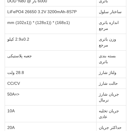
باتری
6000 بار @ 80% DOD
ساختار سلول
LiFePO4 26650 3.2V 3200mAh-8S7P
اندازه باتری
(168±1) * ((128±1) * ((102±1) mm
مرجع
وزن باتری
2.9±0.2 کیلو
مرجع
بسته بندی
جعبه پلاستیکی
باتری
ولتاژ شارژ
28.8 ولت
حالت شارژ
CC/CV
جریان شارژ
<=50A
نرمال
جریان تخلیه
10A
عادی
حداکثر جریان
20A