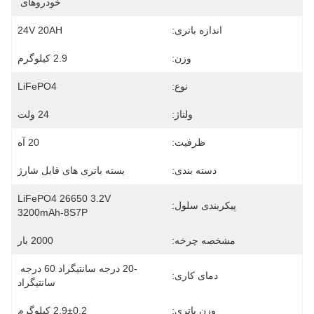
خودروهای 
اندازه باتری:
24V 20AH
وزن:
2.9 کیلوگرم
نوع:
LiFePO4
ولتاژ:
24 ولت
ظرفیت:
20 آه
دسته بندی:
بسته باتری های قابل شارژ
LiFePO4 26650 3.2V 
پیکربندی سلول:
3200mAh-8S7P
مشخصه چرخه:
2000 بار
-20 درجه سانتیگراد 60 درجه 
دمای کاری:
سانتیگراد
وزن باتری:
2.9±0.2 کیلوگرم