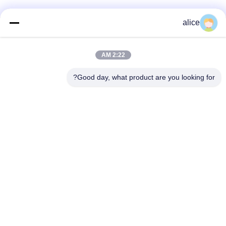
alice
تماس سریع
2:22 AM
آدرس
Good day, what product are you looking for?
جاده پنجم فویوان، پارک صنعتی باتری لیتیوم، منطقه تکنولوژی بالا،
شهر زاوژوانگ، شان دونگ، چین
تلفن
86-632-8059888
ایمیل
Alice@thbattery.com
سیاست حفظ حریم خصوصی
|
نقشه سایت
| چین کیفیت خوب
باتری لیتیوم چراغ خورشیدی خیابان تامین کننده. حق چاپ © 2026