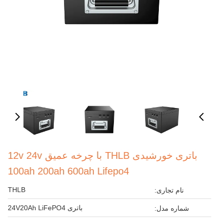
باتری خورشیدی THLB با چرخه عمیق 12v 24v
100ah 200ah 600ah Lifepo4
THLB
نام تجاری:
باتری 24V20Ah LiFePO4
شماره مدل: