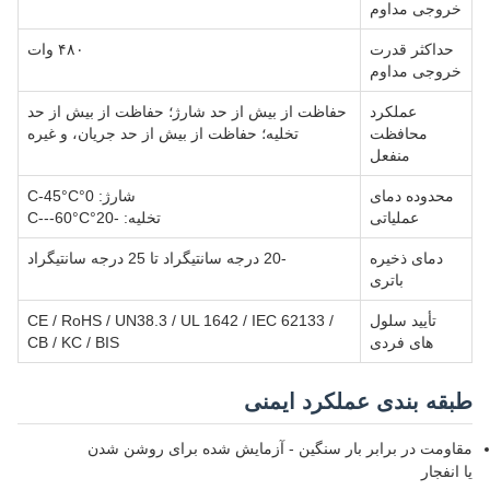
خروجی مداوم
حداکثر قدرت
۴۸۰ وات
خروجی مداوم
عملکرد
حفاظت از بیش از حد شارژ؛ حفاظت از بیش از حد
محافظت
تخلیه؛ حفاظت از بیش از حد جریان، و غیره
منفعل
محدوده دمای
شارژ: 0°C-45°C
عملیاتی
تخلیه: -20°C---60°C
دمای ذخیره
-20 درجه سانتیگراد تا 25 درجه سانتیگراد
باتری
تأیید سلول
CE / RoHS / UN38.3 / UL 1642 / IEC 62133 /
های فردی
CB / KC / BIS
طبقه بندی عملکرد ایمنی
مقاومت در برابر بار سنگین - آزمایش شده برای روشن شدن
یا انفجار