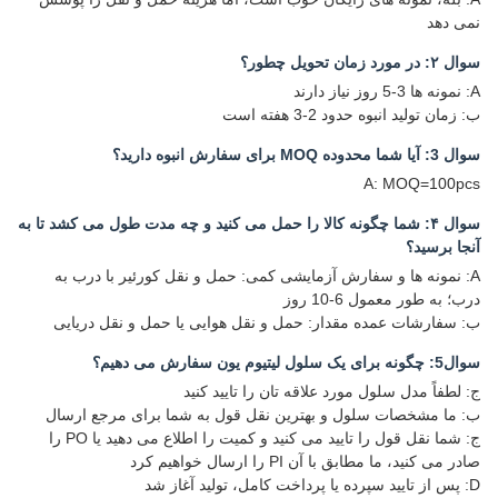
نمی دهد
سوال ۲: در مورد زمان تحویل چطور؟
A: نمونه ها 3-5 روز نیاز دارند
ب: زمان تولید انبوه حدود 2-3 هفته است
سوال 3: آیا شما محدوده MOQ برای سفارش انبوه دارید؟
A: MOQ=100pcs
سوال ۴: شما چگونه کالا را حمل می کنید و چه مدت طول می کشد تا به
آنجا برسید؟
A: نمونه ها و سفارش آزمایشی کمی: حمل و نقل کورئیر با درب به
درب؛ به طور معمول 6-10 روز
ب: سفارشات عمده مقدار: حمل و نقل هوایی یا حمل و نقل دریایی
سوال5: چگونه برای یک سلول لیتیوم یون سفارش می دهیم؟
ج: لطفاً مدل سلول مورد علاقه تان را تایید کنید
ب: ما مشخصات سلول و بهترین نقل قول به شما برای مرجع ارسال
ج: شما نقل قول را تایید می کنید و کمیت را اطلاع می دهید یا PO را
صادر می کنید، ما مطابق با آن PI را ارسال خواهیم کرد
D: پس از تایید سپرده یا پرداخت کامل، تولید آغاز شد