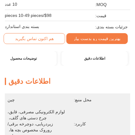
10 عدد
MOQ:
$98/pieces 10-49 pieces
قیمت:
بسته بندی استاندارد
جزئیات بسته بندی:
بهترین قیمت رو بدست بیار
هم اکنون تماس بگیرید
اطلاعات دقیق
توضیحات محصول
اطلاعات دقیق
محل منبع:
چین
لوازم الکترونیکی مصرفی، قایق، 
چرخ دستی های گلف، 
کاربرد:
زیردریایی، دوچرخه برقی/
روروک مخصوص بچه ها، 