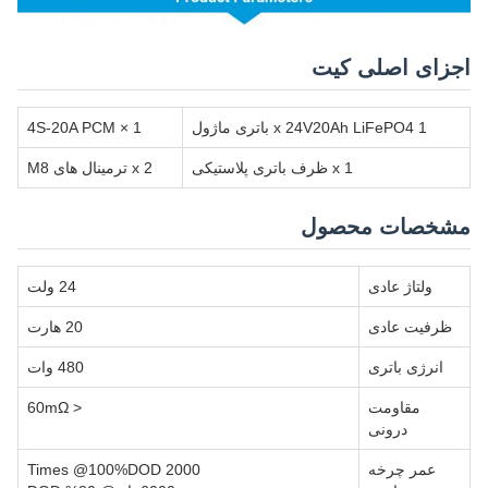
اجزای اصلی کیت
1 x 24V20Ah LiFePO4 باتری ماژول
1 × 4S-20A PCM
1 x ظرف باتری پلاستیکی
2 x ترمینال های M8
مشخصات محصول
ولتاژ عادی
24 ولت
ظرفیت عادی
20 هارت
انرژی باتری
480 وات
مقاومت
< 60mΩ
درونی
عمر چرخه
2000 Times @100%DOD