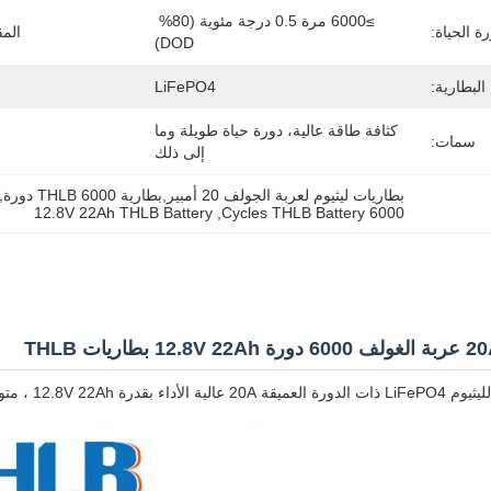
≥6000 مرة 0.5 درجة مئوية (80% 
ة الحياة:
المق
DOD)
البطارية:
LiFePO4
كثافة طاقة عالية، دورة حياة طويلة وما 
سمات:
إلى ذلك
بطاريات ليثيوم لعربة الجولف 20 أمبير,بطارية THLB 6000 دورة,12بطارية THLB بقوة 8 فولت و 22 ساعة
12.8V 22Ah THLB Battery
, 
6000 Cycles THLB Battery
وات الكهربائية وتطبيقات عربة الغولف.