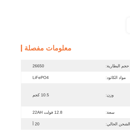
معلومات مفصلة
حجم البطارية:
26650
مواد الكاثود:
LiFePO4
وزن:
10.5 كجم
سعة:
12.8 فولت 22AH
لشحن الحالي:
20 أ