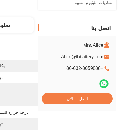
بطاريات الليثيوم الطبية
معلو
اتصل بنا
Mrs. Alice
Alice@thbattery.com
مكان
+86-632-8059888
دور
اتصل بنا الآن
درجة حرارة التشغيل
ته