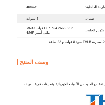
اومة الداخلية:
≤40mΩ
ضمان:
3 سنوات
LiFePO4 26650 3.2 فولت 3600 
تكوين الخلية::
مللي أمبير-4S6P
, 
وصف المنتج