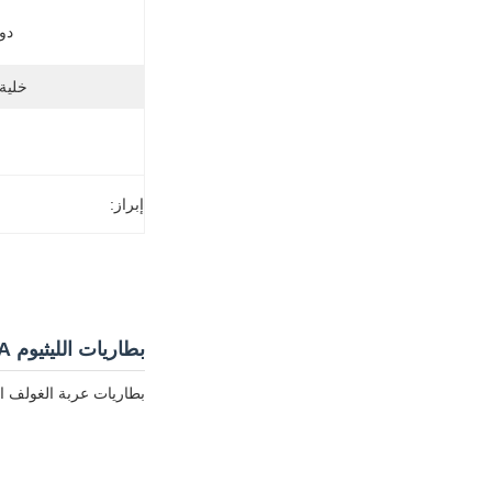
دور
خلية 
إبراز:
بطاريات الليثيوم 20A عربة الغولف 6000 دورة 12.8V 22Ah بطاريات THLB
بطاريات عربة الغولف الليثيوم LiFePO4 ذات الدورة العميقة 20A عالية الأداء بقدرة 12.8V 22Ah ، متوافقة مع العديد من الأد