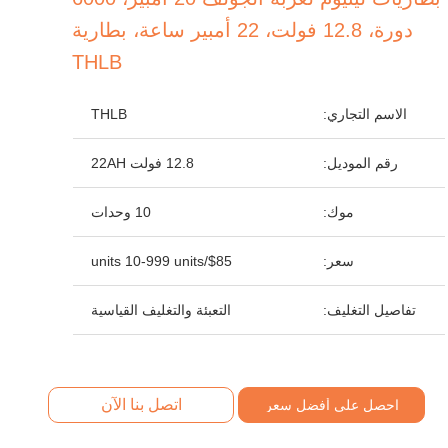
دورة، 12.8 فولت، 22 أمبير ساعة، بطارية
THLB
الاسم التجاري:
THLB
رقم الموديل:
12.8 فولت 22AH
موك:
10 وحدات
سعر:
$85/units 10-999 units
تفاصيل التغليف:
التعبئة والتغليف القياسية
اتصل بنا الآن
احصل على أفضل سعر