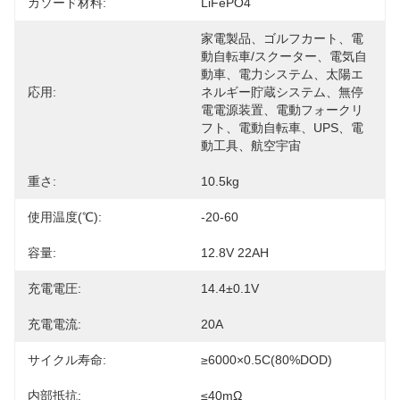
カソード材料:
LiFePO4
家電製品、ゴルフカート、電
動自転車/スクーター、電気自
動車、電力システム、太陽エ
応用:
ネルギー貯蔵システム、無停
電電源装置、電動フォークリ
フト、電動自転車、UPS、電
動工具、航空宇宙
重さ:
10.5kg
使用温度(℃):
-20-60
容量:
12.8V 22AH
充電電圧:
14.4±0.1V
充電電流:
20A
サイクル寿命:
≥6000×0.5C(80%DOD)
内部抵抗:
≤40mΩ