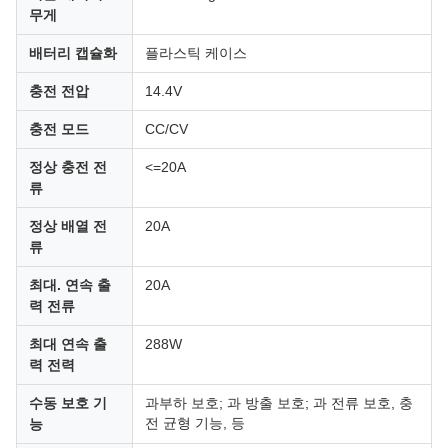
무게
배터리 캡슐화
플라스틱 케이스
충전 전압
14.4V
충전 모드
CC/CV
정상 충전 전
<=20A
류
정상 배열 전
20A
류
최대. 연속 출
20A
력 전류
최대 연속 출
288W
력 전력
수동 보호 기
과부하 보호; 과 방출 보호; 과 전류 보호, 충
전 균형 기능, 등
능