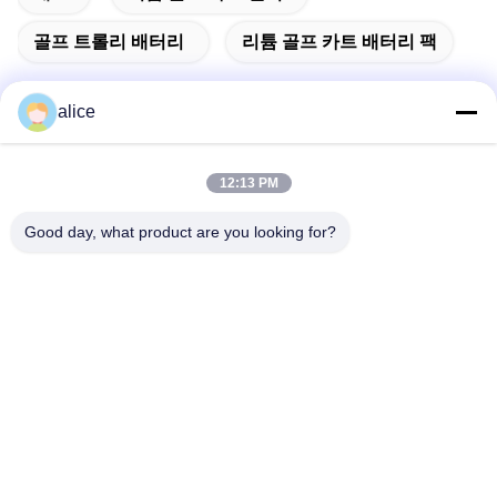
골프 트롤리 배터리
리튬 골프 카트 배터리 팩
alice
빠른 연락
12:13 PM
Good day, what product are you looking for?
주소
푸위안 5번 도로, 리?? 배터리 산업단지, 하이테크 구역, 사오
즈후안 시, 산둥, 중국
전화
86-632-8059888
이메일
Alice@thbattery.com