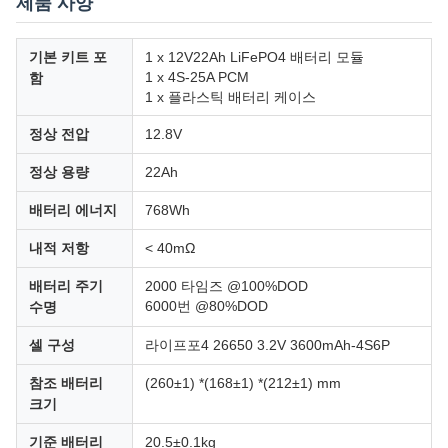
제품 사양
기본 키트 포
1 x 12V22Ah LiFePO4 배터리 모듈
1 x 4S-25A PCM
함
1 x 플라스틱 배터리 케이스
정상 전압
12.8V
정상 용량
22Ah
배터리 에너지
768Wh
내적 저항
< 40mΩ
배터리 주기
2000 타임즈 @100%DOD
6000번 @80%DOD
수명
셀 구성
라이프포4 26650 3.2V 3600mAh-4S6P
참조 배터리
(260±1) *(168±1) *(212±1) mm
크기
기준 배터리
20.5±0.1kg