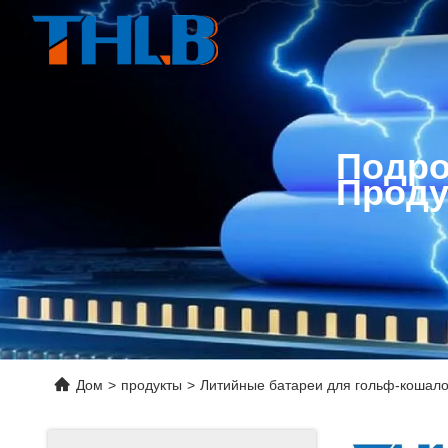
Подро
Проду
Дом
>
продукты
>
Литийные батареи для гольф-кошало