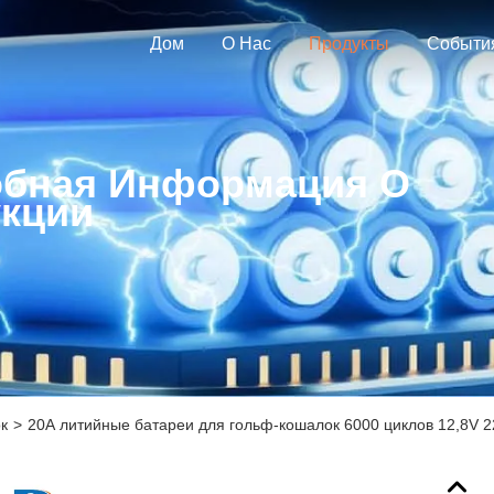
Дом
О Нас
Продукты
Событи
бная Информация О
кции
к
>
20А литийные батареи для гольф-кошалок 6000 циклов 12,8V 