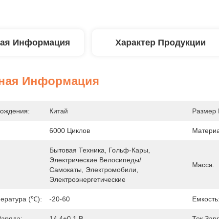
ая Информация
Характер Продукции
ная Информация
ождения:
Китай
Размер 
6000 Циклов
Материа
Бытовая Техника, Гольф-Кары, 
Электрические Велосипеды/
Масса:
Самокаты, Электромобили, 
Электроэнергетические
ература (℃):
-20-60
Емкость
аряда:
14,4±0,1 В
Ток Зар