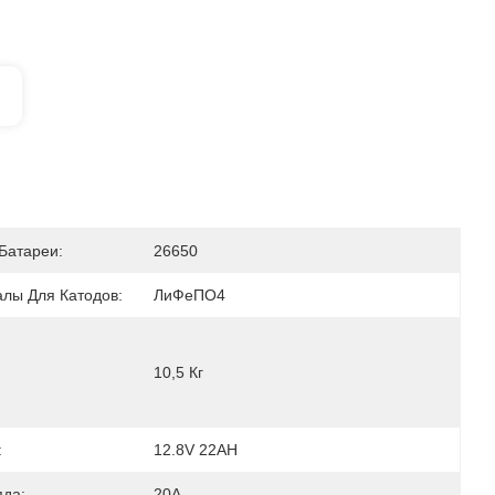
Батареи:
26650
лы Для Катодов:
ЛиФеПО4
10,5 Кг
:
12.8V 22AH
яда:
20А