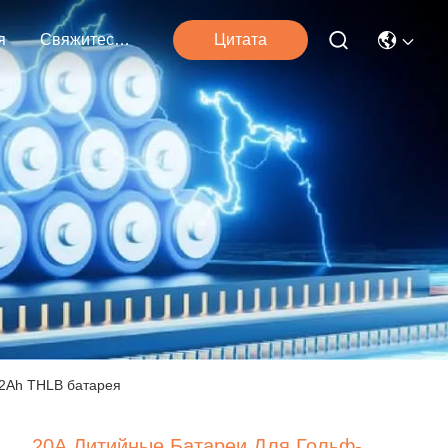
я
Свяжитесь Мы
Цитата
22Ah THLB батарея
20А Литийные Батареи Для Гольф-