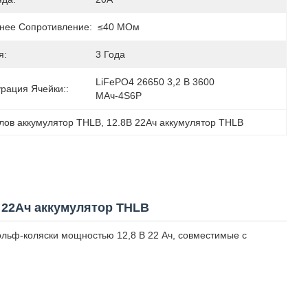
нее Сопротивление:
≤40 МОм
я:
3 Года
LiFePO4 26650 3,2 В 3600 
рация Ячейки::
МАч-4S6P
лов аккумулятор THLB
, 
12.8В 22Ач аккумулятор THLB
 22Ач аккумулятор THLB
ольф-коляски мощностью 12,8 В 22 Ач, совместимые с