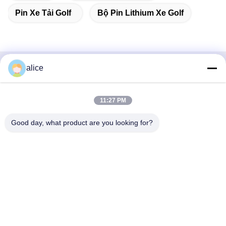
Pin Xe Tải Golf
Bộ Pin Lithium Xe Golf
alice
Liên hệ nhanh
Địa chỉ
11:27 PM
Đường Fuyuan số 5, Công viên Công nghiệp Pin Lithium,
Good day, what product are you looking for?
Khu Công nghệ cao, Thành phố Tảo Trang, Sơn Đông,
Trung Quốc
điện thoại
86-632-8059888
E-mail
Alice@thbattery.com