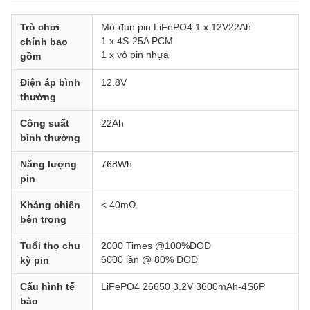
Trò chơi
Mô-đun pin LiFePO4 1 x 12V22Ah
1 x 4S-25A PCM
chính bao
1 x vỏ pin nhựa
gồm
Điện áp bình
12.8V
thường
Công suất
22Ah
bình thường
Năng lượng
768Wh
pin
Kháng chiến
< 40mΩ
bên trong
Tuổi thọ chu
2000 Times @100%DOD
6000 lần @ 80% DOD
kỳ pin
Cấu hình tế
LiFePO4 26650 3.2V 3600mAh-4S6P
bào