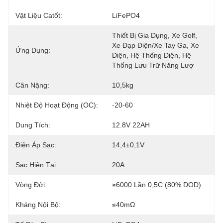
Vật Liệu Catốt:
LiFePO4
Thiết Bị Gia Dụng, Xe Golf, 
Xe Đạp Điện/Xe Tay Ga, Xe 
Ứng Dụng:
Điện, Hệ Thống Điện, Hệ 
Thống Lưu Trữ Năng Lượ
Cân Nặng:
10,5kg
Nhiệt Độ Hoạt Động (oC):
-20-60
Dung Tích:
12.8V 22AH
Điện Áp Sạc:
14,4±0,1V
Sạc Hiện Tại:
20A
Vòng Đời:
≥6000 Lần 0,5C (80% DOD)
Kháng Nội Bộ:
≤40mΩ