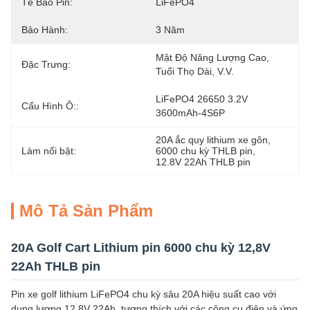
Tế Bào Pin:
LiFePO4
Bảo Hành:
3 Năm
Mật Độ Năng Lượng Cao, 
Đặc Trưng:
Tuổi Thọ Dài, V.v.
LiFePO4 26650 3.2V 
Cấu Hình Ô::
3600mAh-4S6P
20A ắc quy lithium xe gôn
, 
Làm nổi bật:
6000 chu kỳ THLB pin
, 
12.8V 22Ah THLB pin
Mô Tả Sản Phẩm
20A Golf Cart Lithium pin 6000 chu kỳ 12,8V
22Ah THLB pin
Pin xe golf lithium LiFePO4 chu kỳ sâu 20A hiệu suất cao với
dung lượng 12,8V 22Ah, tương thích với các công cụ điện và ứng