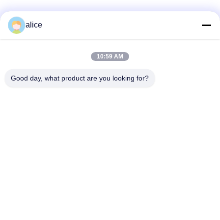
alice
Contato rápido
10:59 AM
Endereço
Good day, what product are you looking for?
Rua Fuyuan 5, Parque Industrial de Baterias de Lítio, Zona
de Alta Tecnologia, Cidade de Zaozhuang, Shandong, China
telefone
86-632-8059888
E-mail
Alice@thbattery.com
Política de privacidade
|
Mapa do Site
| Boa qualidade de