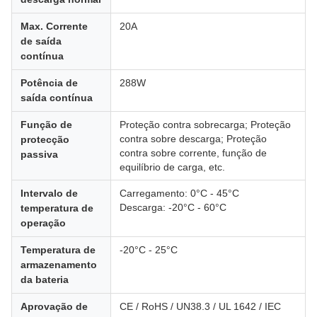
Max. Corrente
20A
de saída
contínua
Potência de
288W
saída contínua
Função de
Proteção contra sobrecarga; Proteção
contra sobre descarga; Proteção
protecção
contra sobre corrente, função de
passiva
equilíbrio de carga, etc.
Intervalo de
Carregamento: 0°C - 45°C
Descarga: -20°C - 60°C
temperatura de
operação
Temperatura de
-20°C - 25°C
armazenamento
da bateria
Aprovação de
CE / RoHS / UN38.3 / UL 1642 / IEC