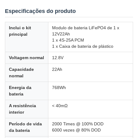
Especificações do produto
Inclui o kit
Modulo de bateria LiFePO4 de 1 x
12V22Ah
principal
1 x 4S-25A PCM
1 x Caixa de bateria de plástico
Voltagem normal
12.8V
Capacidade
22Ah
normal
Energia da
768Wh
bateria
A resistência
< 40mΩ
interior
Período de vida
2000 Times @ 100% DOD
6000 vezes @ 80% DOD
da bateria