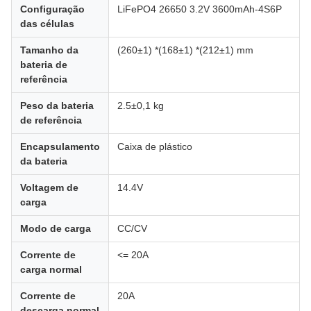
Configuração
LiFePO4 26650 3.2V 3600mAh-4S6P
das células
Tamanho da
(260±1) *(168±1) *(212±1) mm
bateria de
referência
Peso da bateria
2.5±0,1 kg
de referência
Encapsulamento
Caixa de plástico
da bateria
Voltagem de
14.4V
carga
Modo de carga
CC/CV
Corrente de
<= 20A
carga normal
Corrente de
20A
descarga normal