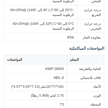
الشحن
الرطوبة النسبية
درجة حرارة
-20°C إلى 60°C (-4F إلى 140F) @60+25%
التفريغ
الرطوبة النسبية
درجة حرارة
0°C إلى 40°C (32F إلى 104F) @60+25%
التخزين
الرطوبة النسبية
مقاومة الغبار
IP56
المواصفات الميكانيكية
المعلم
المواصفات
الخلية والطريقة
26650 4S6P
غلاف بلاستيكي
الـ ABS
الأبعاد
181*77*167ملم (7.13"*3.03"*6.57")
الوزن
2.70 كجم (5.958 رطلاً)
المحطة
T3