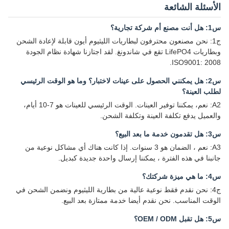
الأسئلة الشائعة
س1: هل أنت مصنع أم شركة تجارية؟
ج1: نحن مصنعون محترفون لبطاريات الليثيوم أيون قابلة لإعادة الشحن
وبطاريات LifePO4 تقع في شاندونغ. لقد اجتازنا شهادة نظام الجودة
ISO9001: 2008.
س2: هل يمكنني الحصول على عينات لاختبار؟ وما هو الوقت الرئيسي
لطلب العينة؟
A2: نعم، يمكننا توفير العينات. الوقت الرئيسي للعينات هو 7-10 أيام،
والعميل يدفع تكلفة العينة وتكلفة الشحن.
س3: هل تقدمون خدمة ما بعد البيع؟
A3: نعم ، الضمان هو 3 سنوات. إذا كانت هناك أي مشاكل نوعية من
جانبنا في هذه الفترة ، يمكننا إرسال واحدة جديدة كبديل.
س4: ما هي ميزة شركتك؟
ج4: نحن نقدم فقط نوعية عالية من بطارية الليثيوم ونضمن الشحن في
الوقت المناسب. نحن نقدم أيضا خدمة ممتازة بعد البيع.
س5: هل تقبل OEM / ODM؟