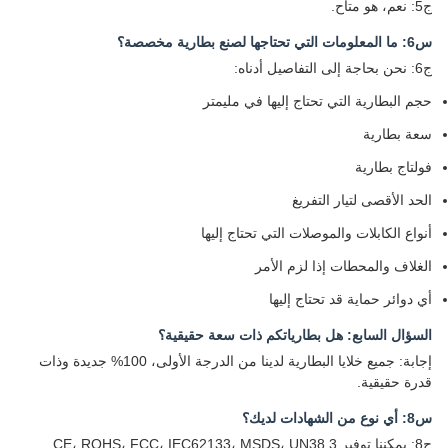
ج5: نعم، هو متاح.
س6: ما المعلومات التي تحتاجها لصنع بطارية مخصصة؟
ج6: نحن بحاجة إلى التفاصيل أدناه:
حجم البطارية التي تحتاج إليها في مليمتر
سعة بطارية
فولتاج بطارية
الحد الأقصى لتيار التفريغ
أنواع الكابلات والموصلات التي تحتاج إليها
الغلاف والمحطات إذا لزم الأمر
أي دوائر حماية قد تحتاج إليها
السؤال السابع: هل بطارياتكم ذات سعة حقيقية؟
إجابة: جميع خلايا البطارية لدينا من الدرجة الأولى، 100% جديدة وذات
قدرة حقيقية.
س8: أي نوع من الشهادات لديك؟
ج8: يمكننا توفير CE، ROHS، FCC، IEC62133، MSDS، UN38.3.