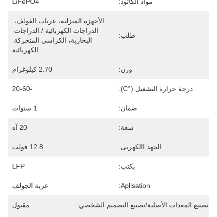
مواد الكاثود:
LiFePO4
الأجهزة المنزلية، عربات الغولف، 
الدراجات الكهربائية / الدراجات 
طلب:
البخارية، الكراسي المتحركة 
الكهربائية
وزن:
2.70 كيلوغرام
درجة حرارة التشغيل (°C):
-20-60
ضمان:
1 سنوات
سعة:
20 آه
الجهد االكهربى:
12.8 فولت
يكتب:
LFP
Aplisation:
عربة الجولف
تصنيع المعدات الأصلية/تصنيع التصميم الشخصي:
مقبول