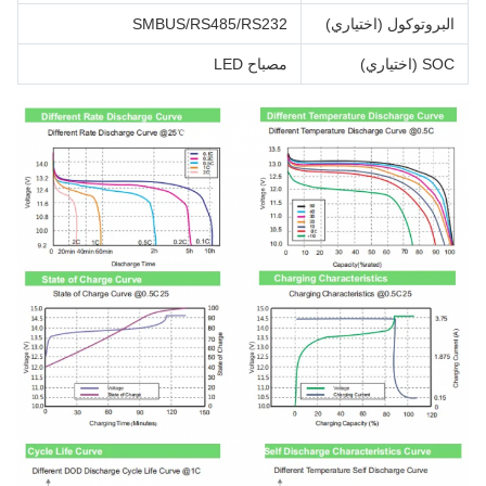
البروتوكول (اختياري)
SMBUS/RS485/RS232
SOC (اختياري)
مصباح LED