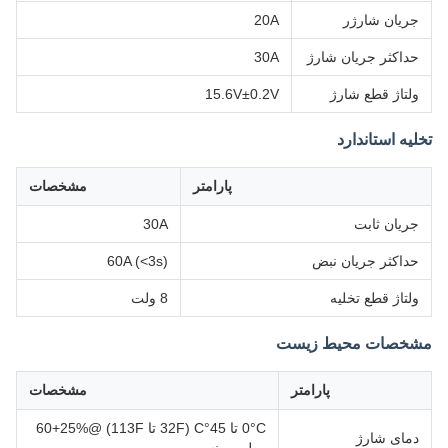
جریان شارژر
20A
حداکثر جریان شارژ
30A
ولتاژ قطع شارژ
15.6V±0.2V
تخلیه استاندارد
پارامتر
مشخصات
جریان ثابت
30A
حداکثر جریان نبض
60A (<3s)
ولتاژ قطع تخلیه
8 ولت
مشخصات محیط زیست
پارامتر
مشخصات
0°C تا 45°C (32F تا 113F) @60+25%
دمای شارژ