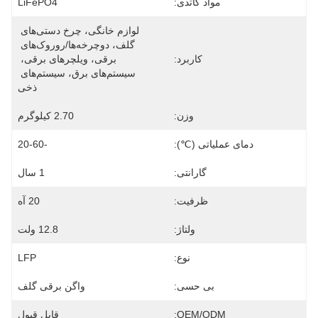
مواد کاتدی:
LiFePO4
لوازم خانگی، چرخ دستی‌های 
گلف، دوچرخه‌ها/روروک‌های 
کاربرد:
برقی، ویلچرهای برقی، 
سیستم‌های برق، سیستم‌های 
ذخی
وزن:
2.70 کيلوگرم
دمای عملیاتی (℃):
-20-60
گارانتی:
1 سال
ظرفیت:
20 آه
ولتاژ:
12.8 ولت
نوع:
LFP
بی حسی:
واگن برقی گلف
OEM/ODM:
قابل قبول