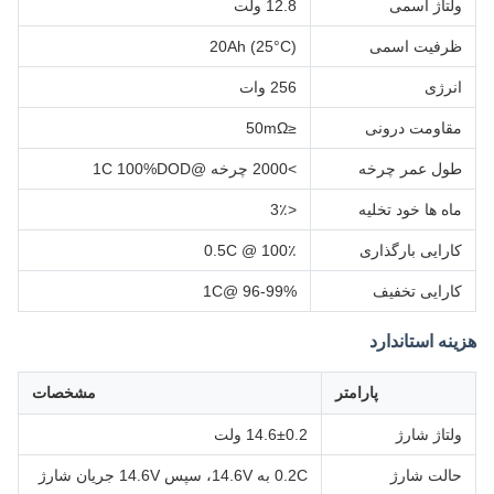
ولتاژ اسمی
12.8 ولت
ظرفیت اسمی
20Ah (25°C)
انرژی
256 وات
مقاومت درونی
≤50mΩ
طول عمر چرخه
>2000 چرخه @1C 100%DOD
ماه ها خود تخليه
<3٪
کارایی بارگذاری
100٪ @ 0.5C
کارایی تخفیف
96-99% @1C
هزینه استاندارد
پارامتر
مشخصات
ولتاژ شارژ
14.6±0.2 ولت
حالت شارژ
0.2C به 14.6V، سپس 14.6V جریان شارژ