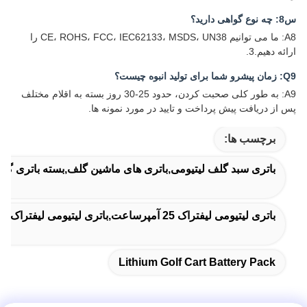
س8: چه نوع گواهی دارید؟
A8: ما می توانیم CE، ROHS، FCC، IEC62133، MSDS، UN38 را
ارائه دهیم.3.
Q9: زمان پیشرو شما برای تولید انبوه چیست؟
A9: به طور کلی صحبت کردن، حدود 25-30 روز بسته به اقلام مختلف
پس از دریافت پیش پرداخت و تایید در مورد نمونه ها.
برچسب ها:
باتری سبد گلف لیتیومی,باتری های ماشین گلف,بسته باتری گلف
باتری لیتیومی لیفتراک 25 آمپرساعت,باتری لیتیومی لیفتراک 2000 چرخه,باطری لیتیوم یون لیفپو4
Lithium Golf Cart Battery Pack