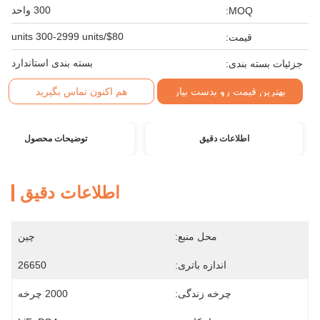
300 واحد
MOQ:
$80/units 300-2999 units
قیمت:
بسته بندی استاندارد
جزئیات بسته بندی:
بهترین قیمت رو بدست بیار
هم اکنون تماس بگیرید
اطلاعات دقیق
توضیحات محصول
اطلاعات دقیق
محل منبع:
چین
اندازه باتری:
26650
چرخه زندگی:
2000 چرخه