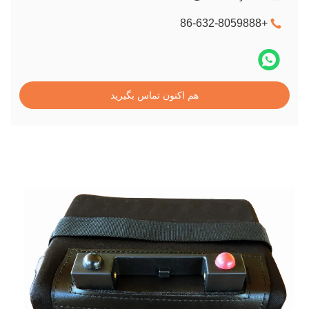
+86-632-8059888
هم اکنون تماس بگیرید