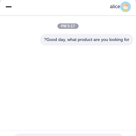
alice
تماس سریع
5:17 PM
آدرس
Good day, what product are you looking for?
جاده پنجم فویوان، پارک صنعتی باتری لیتیوم، منطقه تکنولوژی بالا،
شهر زاوژوانگ، شان دونگ، چین
تلفن
86-632-8059888
ایمیل
Alice@thbattery.com
سیاست حفظ حریم خصوصی
|
نقشه سایت
| چین کیفیت خوب
باتری لیتیوم چراغ خورشیدی خیابان تامین کننده. حق چاپ © 2026
Shandong Tian Han New Energy Technology Co., Ltd. تمام