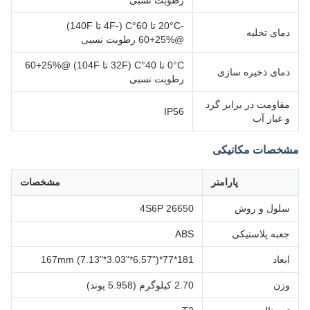
رطوبت نسبی
-20°C تا 60°C (-4F تا 140F)
دمای تخلیه
@60+25% رطوبت نسبی
0°C تا 40°C (32F تا 104F) @60+25%
دمای ذخیره سازی
رطوبت نسبی
مقاومت در برابر گرد
IP56
و غبار آب
مشخصات مکانیکی
پارامتر
مشخصات
سلول و روش
26650 4S6P
جعبه پلاستیکی
ABS
ابعاد
181*77*167mm (7.13"*3.03"*6.57")
وزن
2.70 کیلوگرم (5.958 پوند)