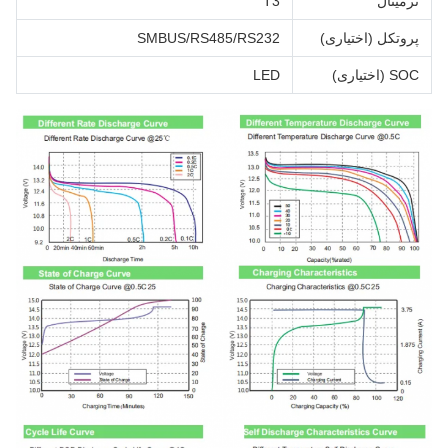
ترمینال
T3
پروتکل (اختیاری)
SMBUS/RS485/RS232
SOC (اختیاری)
LED