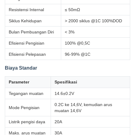
Resistensi Internal
≤ 50mΩ
Siklus Kehidupan
> 2000 siklus @1C 100%DOD
Bulan Pembuangan Diri
< 3%
Efisiensi Pengisian
100% @0,5C
Efisiensi Pelepasan
96-99% @1C
Biaya Standar
Parameter
Spesifikasi
Tegangan muatan
14.6±0.2V
0.2C ke 14,6V, kemudian arus
Mode Pengisian
muatan 14,6V
Listrik pengisi daya
20A
Maks. arus muatan
30A