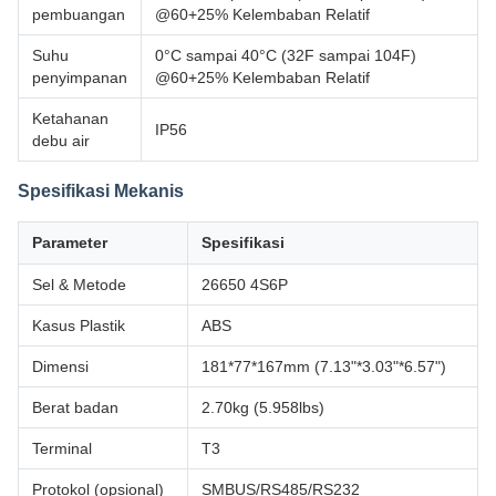
pembuangan
@60+25% Kelembaban Relatif
Suhu
0°C sampai 40°C (32F sampai 104F)
penyimpanan
@60+25% Kelembaban Relatif
Ketahanan
IP56
debu air
Spesifikasi Mekanis
Parameter
Spesifikasi
Sel & Metode
26650 4S6P
Kasus Plastik
ABS
Dimensi
181*77*167mm (7.13"*3.03"*6.57")
Berat badan
2.70kg (5.958lbs)
Terminal
T3
Protokol (opsional)
SMBUS/RS485/RS232