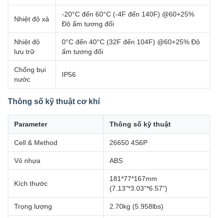
-20°C đến 60°C (-4F đến 140F) @60+25%
Nhiệt độ xả
Độ ẩm tương đối
Nhiệt độ
0°C đến 40°C (32F đến 104F) @60+25% Độ
lưu trữ
ẩm tương đối
Chống bụi
IP56
nước
Thông số kỹ thuật cơ khí
Parameter
Thông số kỹ thuật
Cell & Method
26650 4S6P
Vỏ nhựa
ABS
181*77*167mm
Kích thước
(7.13"*3.03"*6.57")
Trọng lượng
2.70kg (5.958lbs)