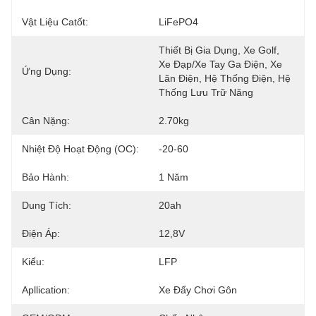
Vật Liệu Catốt:
LiFePO4
Thiết Bị Gia Dụng, Xe Golf, 
Xe Đạp/xe Tay Ga Điện, Xe 
Ứng Dụng:
Lăn Điện, Hệ Thống Điện, Hệ 
Thống Lưu Trữ Năng
Cân Nặng:
2.70kg
Nhiệt Độ Hoạt Động (oC):
-20-60
Bảo Hành:
1 Năm
Dung Tích:
20ah
Điện Áp:
12,8V
Kiểu:
LFP
Apllication:
Xe Đẩy Chơi Gôn