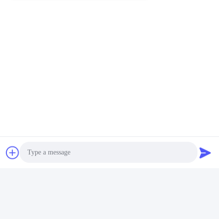
A9: आम तौर पर बोलते हुए, नमूने के बारे में जमा भुगतान और पुष्टि प्राप्त करने के
बाद विभिन्न वस्तुओं के आधार पर लगभग 25-30 दिन।
टैग:
लिथियम गोल्फ कार्ट बैटरी
गोल्फ ट्रॉली बैटरी
लिथियम गोल्फ कार्ट बैटरी पैक
त्वरित संपर्क करें
पता
फुयुआन 5वीं रोड, लिथियम बैटरी इंडस्ट्रियल पार्क, हाई-टेक ज़ोन, ज़ाओज़ुआंग
शहर, शेडोंग, चीन
टेलीफोन
86-632-8059888
Photo