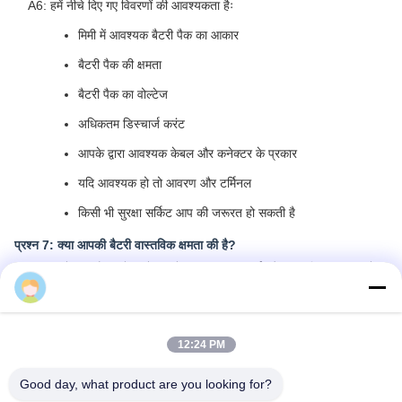
A6: हमें नीचे दिए गए विवरणों की आवश्यकता हैः
मिमी में आवश्यक बैटरी पैक का आकार
बैटरी पैक की क्षमता
बैटरी पैक का वोल्टेज
अधिकतम डिस्चार्ज करंट
आपके द्वारा आवश्यक केबल और कनेक्टर के प्रकार
यदि आवश्यक हो तो आवरण और टर्मिनल
किसी भी सुरक्षा सर्किट आप की जरूरत हो सकती है
प्रश्न 7: क्या आपकी बैटरी वास्तविक क्षमता की है?
A7: हमारे सभी बैटरी सेल ग्रेड A के साथ, 100% नई और वास्तविक क्षमता वाले
alice
हैं।
प्रश्न 8: आपके पास किस प्रकार के प्रमाण पत्र हैं?
A8: हम CE, ROHS, FCC, IEC62133, MSDS, UN38 प्रदान कर सकते
12:24 PM
हैं।3.
Good day, what product are you looking for?
Q9: बड़े पैमाने पर उत्पादन के लिए आपका नेतृत्व समय क्या है?