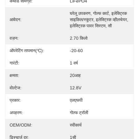
कैथोड सामग्री:
LiFePO4
घरेलू उपकरण, गोल्फ कार्ट, इलेक्ट्रिक 
आवेदन:
साइकिल/स्कूटर, इलेक्ट्रिक व्हीलचेयर, 
इलेक्ट्रिक पावर सिस्टम, सौ
वज़न:
2.70 किलो
ऑपरेटिंग तापमान(℃):
-20-60
गारंटी:
1 वर्ष
क्षमता:
20आह
वोल्टेज:
12.8V
प्रकार:
एलएफपी
अपहरण:
गोल्फ ट्रॉली
OEM/ODM:
स्वीकार्य
डिस्चार्ज दर:
1सी