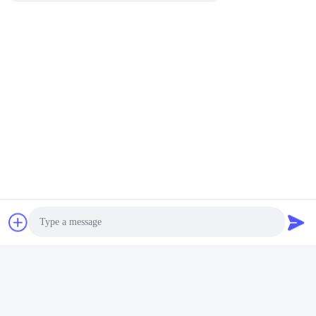
A9: 일반적으로는, 약 25-30 일, 지불 및 샘플에 대한 확인을 받은
후 다른 항목에 따라.
태그:
리튬 골프 카트 전지
골프 트롤리 배터리
리튬 골프 카트 배터리 팩
빠른 연락
주소
푸위안 5번 도로, 리?? 배터리 산업단지, 하이테크 구역, 사오
즈후안 시, 산둥, 중국
전화
86-632-8059888
Photo