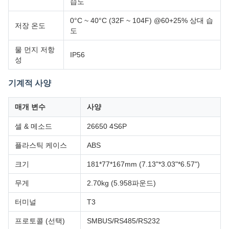
습도
0°C ~ 40°C (32F ~ 104F) @60+25% 상대 습
저장 온도
도
물 먼지 저항
IP56
성
기계적 사양
매개 변수
사양
셀 & 메소드
26650 4S6P
플라스틱 케이스
ABS
크기
181*77*167mm (7.13"*3.03"*6.57")
무게
2.70kg (5.958파운드)
터미널
T3
프로토콜 (선택)
SMBUS/RS485/RS232