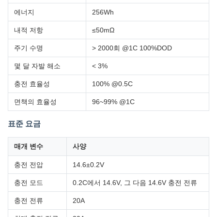
에너지
256Wh
내적 저항
≤50mΩ
주기 수명
> 2000회 @1C 100%DOD
몇 달 자발 해소
< 3%
충전 효율성
100% @0.5C
면책의 효율성
96~99% @1C
표준 요금
매개 변수
사양
충전 전압
14.6±0.2V
충전 모드
0.2C에서 14.6V, 그 다음 14.6V 충전 전류
충전 전류
20A