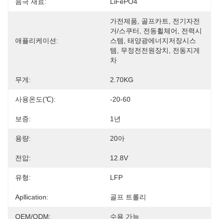
음극 재료:
LiFePO4
가전제품, 골프카트, 전기자전
거/스쿠터, 전동휠체어, 전력시
애플리케이션:
스템, 태양광에너지저장시스
템, 무정전전원장치, 전동지게
차
무게:
2.70KG
사용온도(℃):
-20-60
보증:
1년
용량:
20아
전압:
12.8V
유형:
LFP
Apllication:
골프 트롤리
OEM/ODM:
수용 가능