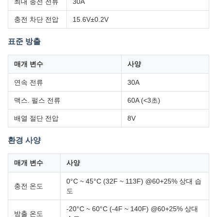
최대 충전 전류
30A
충전 차단 전압
15.6V±0.2V
표준 방출
매개 변수
사양
연속 전류
30A
맥스. 펄스 전류
60A (<3초)
배열 절단 전압
8V
환경 사양
매개 변수
사양
0°C ~ 45°C (32F ~ 113F) @60+25% 상대 습
충전 온도
도
-20°C ~ 60°C (-4F ~ 140F) @60+25% 상대
방출 온도