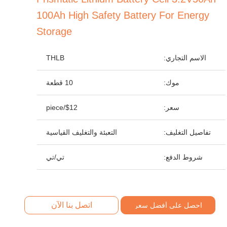
100Ah High Safety Battery For Energy
Storage
الاسم التجاري:
THLB
موك:
10 قطعة
سعر:
$12/piece
تفاصيل التغليف:
التعبئة والتغليف القياسية
شروط الدفع:
تي/تي
اتصل بنا الآن
احصل على أفضل سعر