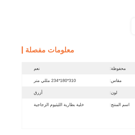
معلومات مفصلة
محفوظة:
نعم
مقاس:
310*180*234 مللي متر
لون:
أزرق
اسم المنتج:
خلية بطارية الليثيوم الزجاجية