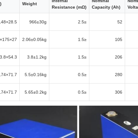
Internal
Nominal
Nomi
)
Weight
Resistance (mΩ)
Capacity (Ah)
Volta
28.5×148×116.5
966±30g
≤2.5
52
27×175×206
2.06±0.05kg
≤1.5
105
54.3×173.8×204.8
3.8±1.2kg
≤1.5
206
71.7×174×206.8
5.5±0.16kg
≤0.5
280
71.7×174×206.8
5.65±0.2kg
≤0.5
306