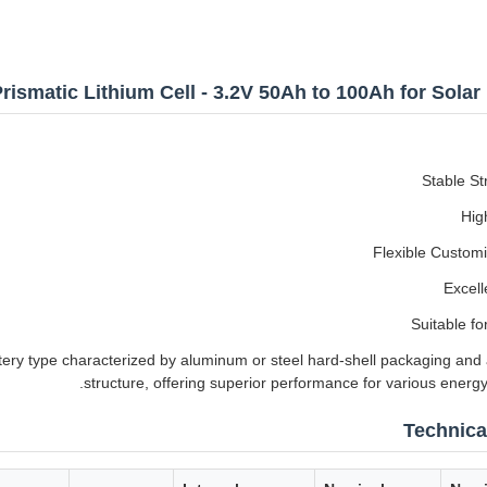
rismatic Lithium Cell - 3.2V 50Ah to 100Ah for Sola
Stable St
Hig
Flexible Custom
Excell
Suitable fo
ttery type characterized by aluminum or steel hard-shell packaging and 
structure, offering superior performance for various energy
Technica