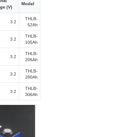
nal
Model
ge (V)
THLB-
3.2
52Ah
THLB-
3.2
105Ah
THLB-
3.2
206Ah
THLB-
3.2
280Ah
THLB-
3.2
306Ah