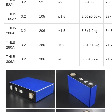
3.2
52
≤2.5
966±30g
28.
52Ah
THLB-
3.2
105
≤1.5
2.06±0.05kg
27×
105Ah
THLB-
3.2
206
≤1.5
3.8±1.2kg
54.
206Ah
THLB-
3.2
280
≤0.5
5.5±0.16kg
71.
280Ah
THLB-
3.2
306
≤0.5
5.65±0.2kg
71.
306Ah