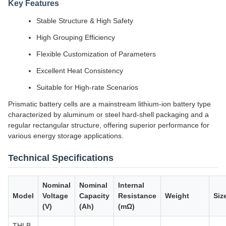
Key Features
Stable Structure & High Safety
High Grouping Efficiency
Flexible Customization of Parameters
Excellent Heat Consistency
Suitable for High-rate Scenarios
Prismatic battery cells are a mainstream lithium-ion battery type
characterized by aluminum or steel hard-shell packaging and a
regular rectangular structure, offering superior performance for
various energy storage applications.
Technical Specifications
Nominal
Nominal
Internal
Model
Voltage
Capacity
Resistance
Weight
Siz
(V)
(Ah)
(mΩ)
THLB-