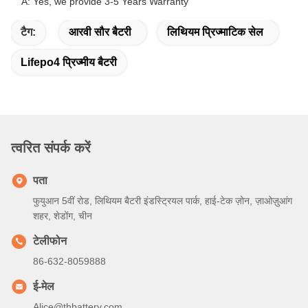
A: Yes, we provide 3-5 Years Warranty
टैग:
आरवी सौर बैटरी
लिथियम प्रिज्माटिक सेल
Lifepo4 प्रिज्मीय बैटरी
त्वरित संपर्क करें
पता
फुयुआन 5वीं रोड, लिथियम बैटरी इंडस्ट्रियल पार्क, हाई-टेक ज़ोन, ज़ाओज़ुआंग
शहर, शेडोंग, चीन
टेलीफोन
86-632-8059888
ई-मेल
Alice@thbattery.com