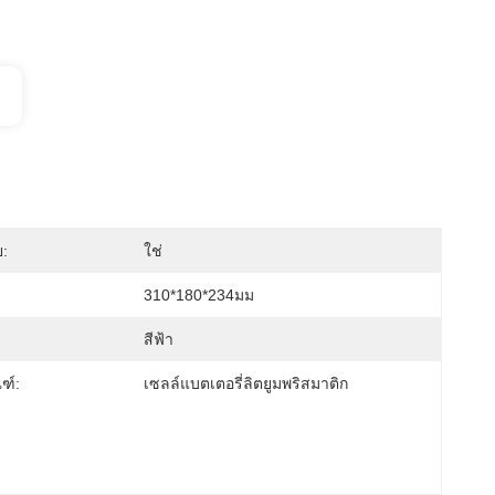
ย:
ใช่
310*180*234มม
สีฟ้า
ณฑ์:
เซลล์แบตเตอรี่ลิตยูมพริสมาติก