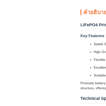
คําอธิบาย
LiFePO4 Pris
Key Features
Stable S
High Gro
Flexibl
Excelle
Suitable
Prismatic battery
structure, offeri
Technical Sp