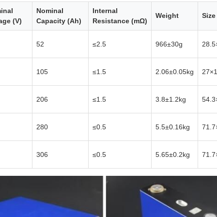
inal
Nominal
Internal
Weight
Size
age (V)
Capacity (Ah)
Resistance (mΩ)
52
≤2.5
966±30g
28.5
105
≤1.5
2.06±0.05kg
27×
206
≤1.5
3.8±1.2kg
54.3
280
≤0.5
5.5±0.16kg
71.7
306
≤0.5
5.65±0.2kg
71.7