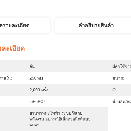
ูลรายละเอียด
คําอธิบายสินค้า
ยละเอียด
จีน
มีค่าใช้จ่า
ภายใน:
≤50mΩ
ขนาด:
2,000 ครั้ง
สี:
LiFePO4
ชื่อผลิตภั
ยานพาหนะไฟฟ้า ระบบกักเก็บ
พลังงาน อุปกรณ์อิเล็กทรอนิกส์แบบ
พกพา