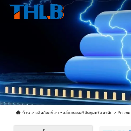
บ้าน
>
ผลิตภัณฑ์
>
เซลล์แบตเตอรี่ลิตยูมพริสมาติก
>
Prismat