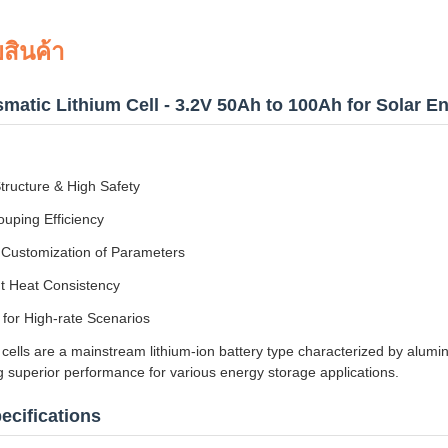
สินค้า
matic Lithium Cell - 3.2V 50Ah to 100Ah for Solar 
tructure & High Safety
uping Efficiency
e Customization of Parameters
nt Heat Consistency
 for High-rate Scenarios
 cells are a mainstream lithium-ion battery type characterized by alum
ng superior performance for various energy storage applications.
ecifications