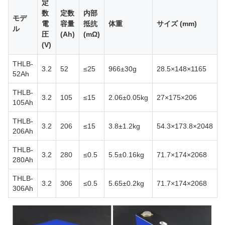
定
数
定数
内部
モデ
電
容量
抵抗
体重
サイズ (mm)
ル
圧
(Ah)
(mΩ)
(V)
THLB-
3.2
52
≤25
966±30g
28.5×148×1165
52Ah
THLB-
3.2
105
≤15
2.06±0.05kg
27×175×206
105Ah
THLB-
3.2
206
≤15
3.8±1.2kg
54.3×173.8×2048
206Ah
THLB-
3.2
280
≤0.5
5.5±0.16kg
71.7×174×2068
280Ah
THLB-
3.2
306
≤0.5
5.65±0.2kg
71.7×174×2068
306Ah