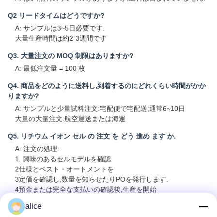
Q2 リードタイムはどうですか?
A: サンプルは3~5日必要です.
大量生産時間は約2-3週間です
Q3. 大量注文の MOQ 制限はありますか?
A: 最低注文量 = 100 枚
Q4. 商品をどのように送料し,到着するのにどれくらい時間がかか
りますか?
A: サンプルと少量試料注文:宅配便で宅配送;通常6~10日
大量の大量注文:航空運送または海運
Q5. リチウム イオン セル の 注文 を どう 進め ます か.
A: 注文の処理:
1. 興味のあるセルモデルを確認
2仕様とベスト・オートメントを
3定価を確認し,数量を知らせたりPOを発行します.
4預金または完全な支払いの確認後,生産を開始
alice
Q6. リチウムイオン電池製品に私のロゴを印刷してもいいですか?