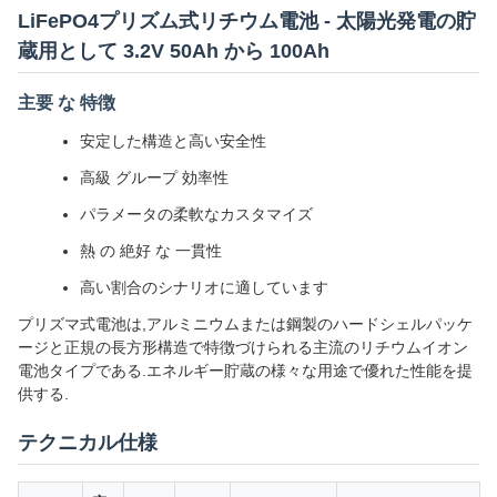
LiFePO4プリズム式リチウム電池 - 太陽光発電の貯
蔵用として 3.2V 50Ah から 100Ah
主要 な 特徴
安定した構造と高い安全性
高級 グループ 効率性
パラメータの柔軟なカスタマイズ
熱 の 絶好 な 一貫性
高い割合のシナリオに適しています
プリズマ式電池は,アルミニウムまたは鋼製のハードシェルパッケ
ージと正規の長方形構造で特徴づけられる主流のリチウムイオン
電池タイプである.エネルギー貯蔵の様々な用途で優れた性能を提
供する.
テクニカル仕様