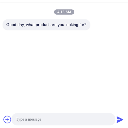
A: はい,OEMサービスは歓迎されます.
Q7:製品に対する保証はありますか?
4:13 AM
A: はい,私たちは 3-5 年保証を提供します
Good day, what product are you looking for?
札:
Rvの太陽電池
リチウム プリズム細胞
Lifepo4プリズム電池
クイックコンタクト
アドレス
富山5丁目,リチウム電池工業公園,ハイテクゾーン,ザオシュア
ング市,山東,中国
テレ
86-632-8059888