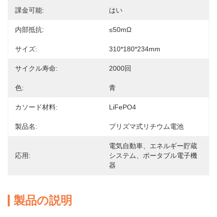
課金可能:
はい
内部抵抗:
≤50mΩ
サイズ:
310*180*234mm
サイクル寿命:
2000回
色:
青
カソード材料:
LiFePO4
製品名:
プリズマ式リチウム電池
電気自動車、エネルギー貯蔵
応用:
システム、ポータブル電子機
器
製品の説明