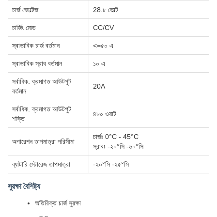
চার্জ ভোল্টেজ
28.৮ ভোল্ট
চার্জিং মোড
CC/CV
স্বাভাবিক চার্জ বর্তমান
<=৫০ এ
স্বাভাবিক স্রাব বর্তমান
১০ এ
সর্বাধিক. ক্রমাগত আউটপুট
20A
বর্তমান
সর্বাধিক. ক্রমাগত আউটপুট
৪৮০ ওয়াট
শক্তি
চার্জঃ 0°C - 45°C
অপারেশন তাপমাত্রা পরিসীমা
স্রাবঃ -২০°সি -৬০°সি
ব্যাটারি স্টোরেজ তাপমাত্রা
-২০°সি -২৫°সি
সুরক্ষা বৈশিষ্ট্য
অতিরিক্ত চার্জ সুরক্ষা