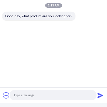
উত্তরঃ নমুনা 3-5 দিন প্রয়োজন। ভর উত্পাদন সময় প্রায় 2-3 সপ্তাহ।
2:13 AM
প্রশ্ন ৩। আপনার কাছে বাল্ক অর্ডারের জন্য কোন MOQ সীমা আছে কি?
Good day, what product are you looking for?
উঃ ন্যূনতম অর্ডার পরিমাণ 100 টুকরা।
প্রশ্ন ৪। আপনি কীভাবে পণ্যগুলি প্রেরণ করেন এবং পৌঁছাতে কতক্ষণ সময় লাগে?
উঃ নমুনা এবং ছোট ট্রায়াল অর্ডারঃ কুরিয়ার শিপিংয়ের সাথে দরজা থেকে দরজা বিতরণ (6-
10 দিন) । বাল্ক অর্ডারঃ এয়ার বা সমুদ্র পরিবহন বিকল্প উপলব্ধ।
প্রঃ লিথিয়াম-আয়ন সেল অর্ডার কিভাবে করবেন?
উঃ আগ্রহের সেল মডেলগুলি নিশ্চিত করুন → স্পেসিফিকেশন এবং উদ্ধৃতি পান → অর্ডার
পরিমাণ নিশ্চিত করুন → অর্থ প্রদানের নিশ্চিতকরণ → উত্পাদন শুরু করুন।
প্রশ্ন ৬। লিথিয়াম-আয়ন সেল পণ্যের উপর আমার লোগো প্রিন্ট করা ঠিক আছে কি?
উত্তরঃ হ্যাঁ, OEM পরিষেবাগুলি স্বাগত।
প্রশ্ন 7: আপনি কি পণ্যগুলির জন্য গ্যারান্টি প্রদান করেন?
উত্তর: হ্যাঁ, আমরা ৩-৫ বছরের ওয়ারেন্টি প্রদান করি।
ট্যাগ:
বৈদ্যুতিক মোটরসাইকেল ব্যাটারি