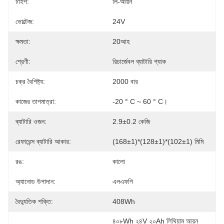
টাইপ:
লি-আয়ন
ভোল্টেজ:
24V
ক্ষমতা:
20আহ
শ্রেণী:
রিচার্জেবল ব্যাটারি প্যাক
চক্র বৈশিষ্ট্য:
2000 বার
কাজের তাপমাত্রা:
-20 ° C ~ 60 ° C।
ব্যাটারি ওজন:
2.9±0.2 কেজি
রেফারেন্স ব্যাটারি আকার:
(168±1)*(128±1)*(102±1) মিমি
রঙ:
কালো
অ্যানোড উপাদান:
এলএফপি
বৈদ্যুতিক শক্তি:
408Wh
৪০৮Wh ২৪V ২০Ah লিথিয়াম আয়ন 