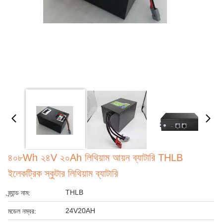
৪০৮Wh ২৪V ২০Ah লিথিয়াম আয়ন ব্যাটারি THLB
ইলেকট্রিক স্কুটার লিথিয়াম ব্যাটারি
THLB
ব্র্যান্ড নাম:
24V20AH
মডেল নম্বর: