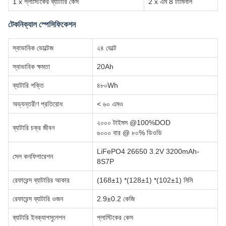
1 x প্লাস্টিকের ব্যাটারি কেস
2 x এম 8 টার্মিনাল
টেকনিক্যাল স্পেসিফিকেশন
স্বাভাবিক ভোল্টেজ
২৪ ভোল্ট
স্বাভাবিক ক্ষমতা
20Ah
ব্যাটারি শক্তি
৪৮০Wh
অভ্যন্তরীণ প্রতিরোধ
< ৬০ এমও
২০০০ টাইমস @100%DOD
ব্যাটারি চক্র জীবন
৬০০০ বার @ ৮০% ডিওডি
LiFePO4 26650 3.2V 3200mAh-
সেল কনফিগারেশন
8S7P
রেফারেন্স ব্যাটারির আকার
(168±1) *(128±1) *(102±1) মিমি
রেফারেন্স ব্যাটারি ওজন
2.9±0.2 কেজি
ব্যাটারি ইনক্যাপসুলেশন
প্লাস্টিকের কেস