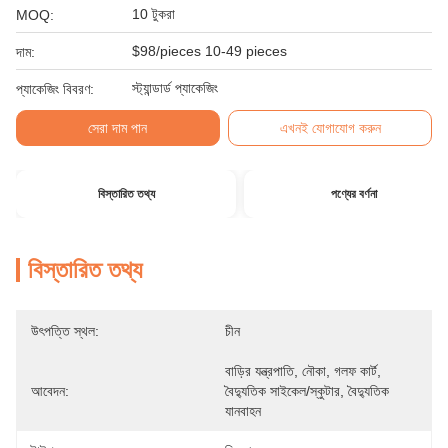
10 টুকরা
MOQ:
$98/pieces 10-49 pieces
দাম:
স্ট্যান্ডার্ড প্যাকেজিং
প্যাকেজিং বিবরণ:
সেরা দাম পান
এখনই যোগাযোগ করুন
বিস্তারিত তথ্য
পণ্যের বর্ণনা
বিস্তারিত তথ্য
উৎপত্তি স্থল:
চীন
বাড়ির যন্ত্রপাতি, নৌকা, গলফ কার্ট, 
আবেদন:
বৈদ্যুতিক সাইকেল/স্কুটার, বৈদ্যুতিক 
যানবাহন