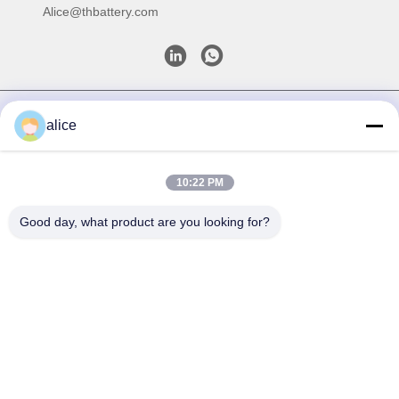
Alice@thbattery.com
プライバシーポリシー規約
|
地図
| 中国の良質 太陽街灯のリチ
alice
ウム電池 サプライヤー。Copyright © 2026 Shandong Tian Han
New Energy Technology Co., Ltd. . 複製権所有。
10:22 PM
Good day, what product are you looking for?