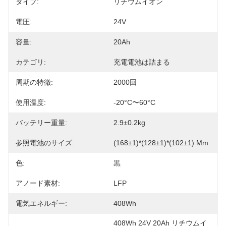
タイプ:
リチウムイオン
電圧:
24V
容量:
20Ah
カテゴリ:
充電電池は詰まる
周期の特徴:
2000回
使用温度:
-20°C〜60°C
バッテリー重量:
2.9±0.2kg
参照電池のサイズ:
(168±1)*(128±1)*(102±1) Mm
色:
黒
アノード素材:
LFP
電気エネルギー:
408Wh
408Wh 24V 20Ah リチウムイ