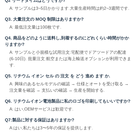
Q2 リードタイムはどうですか?
A: サンプルは3~5日かかります.大量生産時間は約2~3週間です.
Q3. 大量注文の MOQ 制限はありますか?
A: 最低注文量は100枚です.
Q4. 商品をどのように送料し,到着するのにどれくらい時間がかか
りますか?
A: サンプルと小規模な試用注文:宅配便でドアツードアの配達
(6-10日). 批量注文:航空または海上輸送オプションが利用できま
す.
Q5. リチウム イオン セル の 注文 を どう 進め ます か.
A: 興味のあるセルモデルの確認 → 仕様とオートを受け取る →
注文量を確認 → 支払いの確認 → 生産を開始する.
Q6. リチウムイオン電池製品に私のロゴを印刷してもいいですか?
A: はい,OEMサービスは歓迎です.
Q7:製品に対する保証はありますか?
A:はい,私たちは3〜5年の保証を提供します.