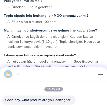
Peki ya teslimat süresi?
A: Örnekler 3-5 gün gerektirir.
Toplu sipariş için herhangi bir MOQ sınırınız var mı?
A: En az sipariş miktarı 100 adet.
Malları nasıl gönderiyorsunuz ve gelmesi ne kadar sürer?
A: Örnekler ve küçük deneme siparişleri: Kapıdan kapıya
teslimat ile kurye sevk (6-10 gün). Toplu siparişler: Hava veya
deniz sevk seçenekleri mevcuttur.
Lityum iyon hücresi için sipariş nasıl verilir?
A: İlgi duyan hücre modellerini onaylayın → Spesifikasyonları
ve teklifleri alın → Sipariş miktarını onaylayın → Ödeme
onayını → Üretime başlayın.
alice
S6: Lityum iyon hücre ürünü üzerinde logomu basmak
uygun mu?
10:45 PM
A: Evet, OEM hizmetleri hoş karşılanır.
Good day, what product are you looking for?
S7: Ürünler için garanti veriyor musunuz?
A: Evet, 3-5 yıl garanti veriyoruz.