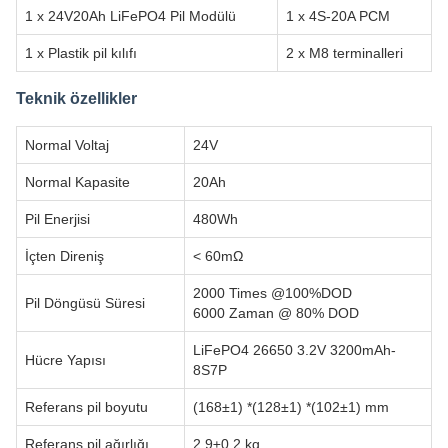
1 x 24V20Ah LiFePO4 Pil Modülü
1 x 4S-20A PCM
1 x Plastik pil kılıfı
2 x M8 terminalleri
Teknik özellikler
Normal Voltaj
24V
Normal Kapasite
20Ah
Pil Enerjisi
480Wh
İçten Direniş
< 60mΩ
2000 Times @100%DOD
Pil Döngüsü Süresi
6000 Zaman @ 80% DOD
LiFePO4 26650 3.2V 3200mAh-
Hücre Yapısı
8S7P
Referans pil boyutu
(168±1) *(128±1) *(102±1) mm
Referans pil ağırlığı
2.9±0,2 kg