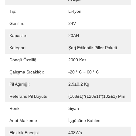
Tip:
Li-Iyon
Gerilim:
24V
Kapasite:
20AH
Kategori:
Şarj Edilebilir Piller Paketi
Döngü Özelliği:
2000 Kez
Çalışma Sıcaklığı:
-20 ° C ~ 60 ° C
Pil Ağırlığı:
2,9±0,2 Kg
Referans Pil Boyutu:
(168±1)*(128±1)*(102±1) Mm
Renk:
Siyah
Anot Malzeme:
İşgücüne Katılım
Elektrik Enerjisi:
408Wh