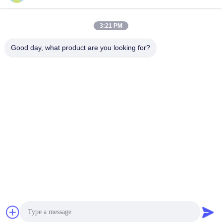
R: I campioni richiedono 3-5 giorni. Il tempo di produzione di
massa è di circa 2-3 settimane.
3:21 PM
Q3. Avete un limite di MOQ per gli ordini in blocco?
R: La quantità minima di ordinazione è di 100 pezzi.
Good day, what product are you looking for?
Q4. Come spedite le merci e quanto tempo ci vuole per
arrivare?
A: campioni e piccoli ordini di prova: spedizione via corriere con
consegna porta a porta (6-10 giorni). ordini in blocco: opzioni di
spedizione aerea o marittima disponibili.
Q5. Come procedere con un ordine per la cella agli ioni di
litio?
A: Conferma dei modelli di cellule di interesse → Ricezione
delle specifiche e del preventivo → Conferma della quantità
dell'ordine → Conferma del pagamento → Inizio della
produzione.
D. Posso stampare il mio logo sul prodotto a celle agli ioni
di litio?
R: Sì, i servizi OEM sono i benvenuti.