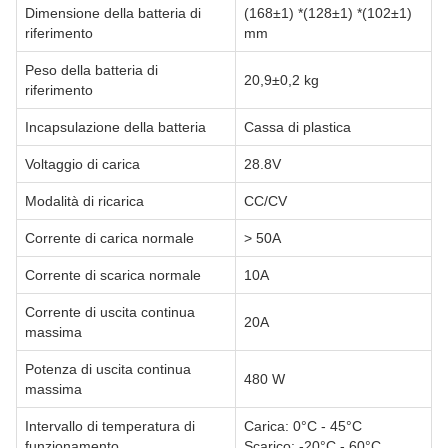
Dimensione della batteria di
(168±1) *(128±1) *(102±1)
riferimento
mm
Peso della batteria di
20,9±0,2 kg
riferimento
Incapsulazione della batteria
Cassa di plastica
Voltaggio di carica
28.8V
Modalità di ricarica
CC/CV
Corrente di carica normale
> 50A
Corrente di scarica normale
10A
Corrente di uscita continua
20A
massima
Potenza di uscita continua
480 W
massima
Intervallo di temperatura di
Carica: 0°C - 45°C
funzionamento
Scarico: -20°C - 60°C