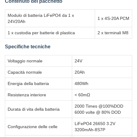
Contenuto del pacchetto
Modulo di batteria LiFePO4 da 1 x
1 x 4S-20A PCM
24V20Ah
1 x custodia per batterie di plastica
2 x terminali M8
Specifiche tecniche
Voltaggio normale
24V
Capacità normale
20Ah
Energia della batteria
480Wh
Resistenza interiore
< 60mΩ
2000 Times @100%DOD
Durata di vita della batteria
6000 volte @ 80% DOD
LiFePO4 26650 3.2V
Configurazione delle celle
3200mAh-8S7P