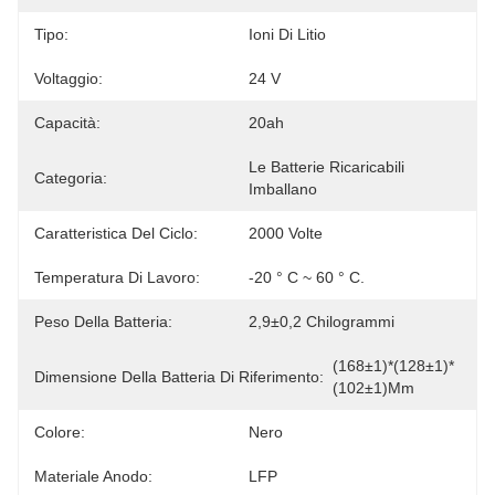
Tipo:
Ioni Di Litio
Voltaggio:
24 V
Capacità:
20ah
Le Batterie Ricaricabili 
Categoria:
Imballano
Caratteristica Del Ciclo:
2000 Volte
Temperatura Di Lavoro:
-20 ° C ~ 60 ° C.
Peso Della Batteria:
2,9±0,2 Chilogrammi
(168±1)*(128±1)*
Dimensione Della Batteria Di Riferimento:
(102±1)mm
Colore:
Nero
Materiale Anodo:
LFP