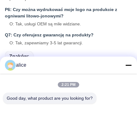
P6: Czy można wydrukować moje logo na produkcie z
ogniwami litowo-jonowymi?
O: Tak, usługi OEM są mile widziane.
Q7: Czy oferujesz gwarancję na produkty?
O: Tak, zapewniamy 3-5 lat gwarancji.
Znaków:
alice
Akumulator Motocykla Elektrycznego
Elektryczny Skuter Z Baterią Litową
2:21 PM
Akumulator Roweru Elektrycznego
Good day, what product are you looking for?
Szybki kontakt