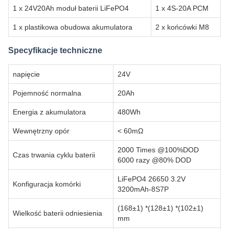
1 x 24V20Ah moduł baterii LiFePO4
1 x 4S-20A PCM
1 x plastikowa obudowa akumulatora
2 x końcówki M8
Specyfikacje techniczne
napięcie
24V
Pojemność normalna
20Ah
Energia z akumulatora
480Wh
Wewnętrzny opór
< 60mΩ
2000 Times @100%DOD
Czas trwania cyklu baterii
6000 razy @80% DOD
LiFePO4 26650 3.2V
Konfiguracja komórki
3200mAh-8S7P
(168±1) *(128±1) *(102±1)
Wielkość baterii odniesienia
mm