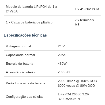
Modulo de bateria LiFePO4 de 1 x
1 x 4S-20A PCM
24V20Ah
2 x terminais
1 x Caixa de bateria de plástico
M8
Especificações técnicas
Voltagem normal
24 V
Capacidade normal
20Ah
Energia da bateria
480Wh
A resistência interior
< 60mΩ
2000 Times @ 100% DOD
Período de vida da bateria
6000 vezes @ 80% DOD
LiFePO4 26650 3.2V
Configuração das células
3200mAh-8S7P