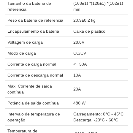
Tamanho da bateria de
(168±1) *(128±1) *(102±1)
referência
mm
Peso da bateria de referência
20,9±0,2 kg
Encapsulamento da bateria
Caixa de plástico
Voltagem de carga
28.8V
Modo de carga
CC/CV
Corrente de carga normal
<= 50A
Corrente de descarga normal
10A
Max. Corrente de saída
20A
contínua
Potência de saída contínua
480 W
Intervalo de temperatura de
Carregamento: 0°C - 45°C
operação
Descarga: -20°C - 60°C
Temperatura de