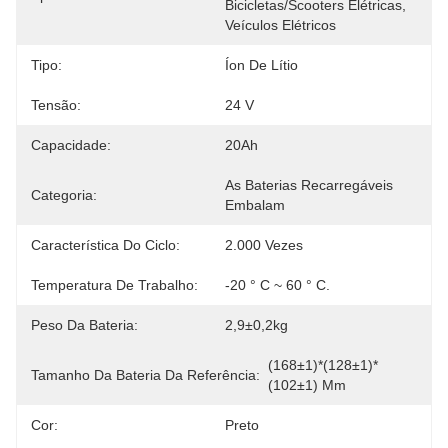
Bicicletas/scooters Elétricas, 
Veículos Elétricos
Tipo:
Íon De Lítio
Tensão:
24 V
Capacidade:
20Ah
As Baterias Recarregáveis 
Categoria:
Embalam
Característica Do Ciclo:
2.000 Vezes
Temperatura De Trabalho:
-20 ° C ~ 60 ° C.
Peso Da Bateria:
2,9±0,2kg
(168±1)*(128±1)*
Tamanho Da Bateria Da Referência:
(102±1) Mm
Cor:
Preto