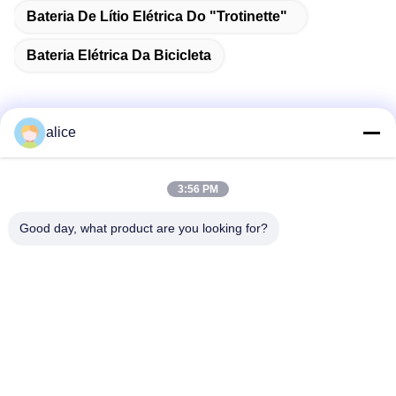
Bateria De Lítio Elétrica Do "trotinette"
Bateria Elétrica Da Bicicleta
alice
Contato rápido
3:56 PM
Endereço
Good day, what product are you looking for?
Rua Fuyuan 5, Parque Industrial de Baterias de Lítio, Zona
de Alta Tecnologia, Cidade de Zaozhuang, Shandong, China
telefone
86-632-8059888
E-mail
Alice@thbattery.com