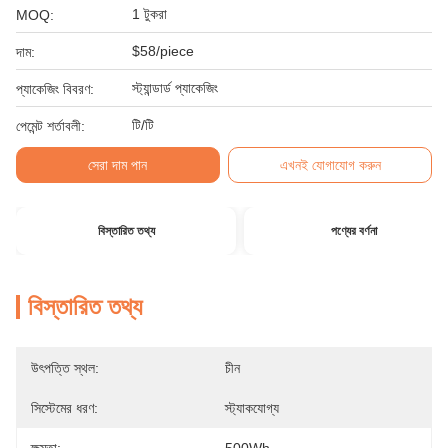
1 টুকরা
MOQ:
$58/piece
দাম:
স্ট্যান্ডার্ড প্যাকেজিং
প্যাকেজিং বিবরণ:
টি/টি
পেমেন্ট শর্তাবলী:
সেরা দাম পান
এখনই যোগাযোগ করুন
বিস্তারিত তথ্য
পণ্যের বর্ণনা
বিস্তারিত তথ্য
উৎপত্তি স্থল:
চীন
সিস্টেমের ধরণ:
স্ট্যাকযোগ্য