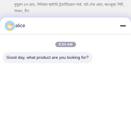
ফুয়ুয়ান ৫ম রোড, লিথিয়াম ব্যাটারি ইন্ডাস্ট্রিয়াল পার্ক, হাই-টেক জোন, জাওঝুয়াং সিটি,
শানডং, চীন
টেল
alice
86-632-8059888
ই-মেইল
8:54 AM
Alice@thbattery.com
Good day, what product are you looking for?
গোপনীয়তা নীতি
|
সাইট ম্যাপ
| চীন ভালো মানের সোলার স্ট্রিট লাইট লিথিয়াম ব্যাটারি
সরবরাহকারী। কপিরাইট © 2026 Shandong Tian Han New Energy
Technology Co., Ltd. সমস্ত অধিকার সংরক্ষিত।