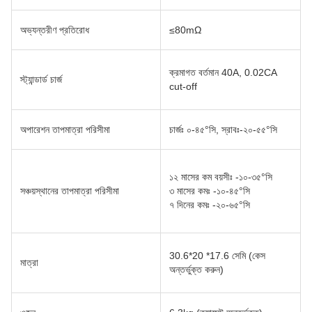
অভ্যন্তরীণ প্রতিরোধ
≤80mΩ
ক্রমাগত বর্তমান 40A, 0.02CA
স্ট্যান্ডার্ড চার্জ
cut-off
অপারেশন তাপমাত্রা পরিসীমা
চার্জঃ ০-৪৫°সি, স্রাবঃ-২০-৫৫°সি
১২ মাসের কম বয়সীঃ -১০-৩৫°সি
সঞ্চয়স্থানের তাপমাত্রা পরিসীমা
৩ মাসের কমঃ -১০-৪৫°সি
৭ দিনের কমঃ -২০-৬৫°সি
30.6*20 *17.6 সেমি (কেস
মাত্রা
অন্তর্ভুক্ত করুন)