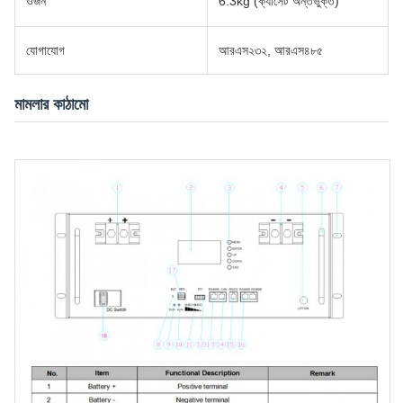
ওজন
6.3kg (ক্যাসেট অন্তর্ভুক্ত)
যোগাযোগ
আরএস২৩২, আরএস৪৮৫
মামলার কাঠামো