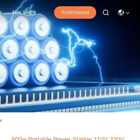
ς
Μας Ελάτε Σε Επαφή Με
Απόσπασμα
er
500w Portable Power Station 110V 220V