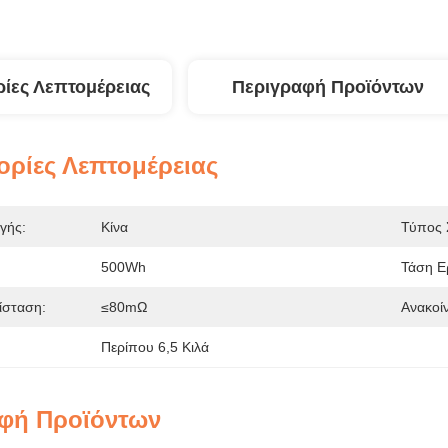
ίες Λεπτομέρειας
Περιγραφή Προϊόντων
ρίες Λεπτομέρειας
γής:
Κίνα
Τύπος 
500Wh
Τάση Ε
ίσταση:
≤80mΩ
Ανακοί
Περίπου 6,5 Κιλά
φή Προϊόντων