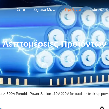
Σπίτι
Σχετικά Με Εμάς
Προϊόντα
Εκδηλώσει
Λεπτομέρειες Προϊόντων
ας
>
500w Portable Power Station 110V 220V for outdoor back-up pow