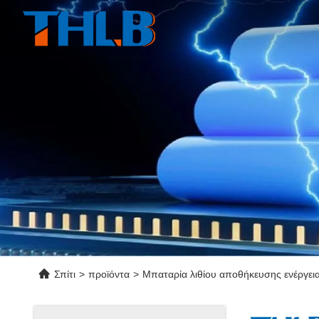
Σπίτι
>
προϊόντα
>
Μπαταρία λιθίου αποθήκευσης ενέργει