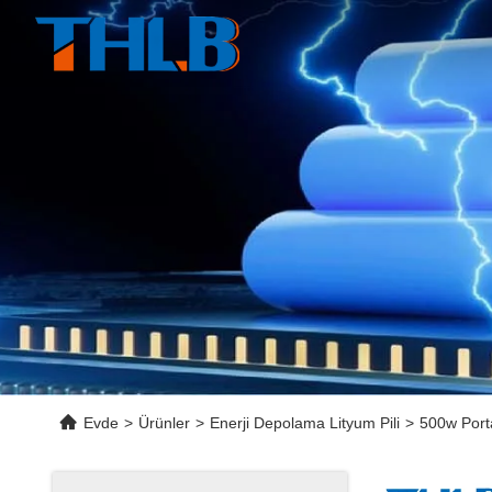
Evde
>
Ürünler
>
Enerji Depolama Lityum Pili
>
500w Port