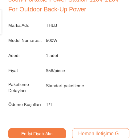
For Outdoor Back-Up Power
Marka Adı:
THLB
Model Numarası:
500W
Adedi:
1 adet
Fiyat:
$58/piece
Paketleme
Standart paketleme
Detayları:
Ödeme Koşulları:
T/T
Hemen İletişime Geçin
En İyi Fiyatı Alın