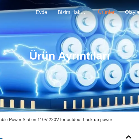
Evde
Bizim Hakkımızda
Ürünler
Olayla
Ürün Ayrıntıları
able Power Station 110V 220V for outdoor back-up power