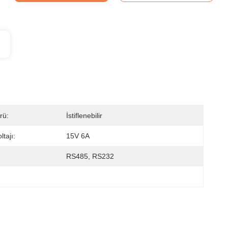
rü:
İstiflenebilir
ltajı:
15V 6A
RS485, RS232