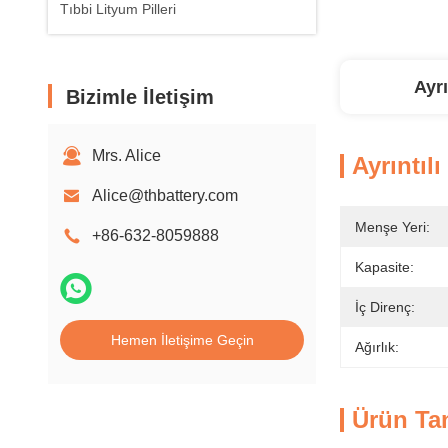
Tıbbi Lityum Pilleri
Ayrı
Bizimle İletişim
Mrs. Alice
Ayrıntılı
Alice@thbattery.com
Menşe Yeri:
+86-632-8059888
Kapasite:
İç Direnç:
Hemen İletişime Geçin
Ağırlık:
Ürün Ta