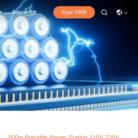
r
Bizimle İletişim
Fiyat Teklifi
500w Portable Power Station 110V 220V