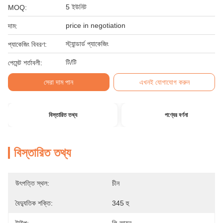
5 ইউনিট
MOQ:
price in negotiation
দাম:
স্ট্যান্ডার্ড প্যাকেজিং
প্যাকেজিং বিবরণ:
টি/টি
পেমেন্ট শর্তাবলী:
সেরা দাম পান
এখনই যোগাযোগ করুন
বিস্তারিত তথ্য
পণ্যের বর্ণনা
বিস্তারিত তথ্য
উৎপত্তি স্থল:
চীন
বৈদ্যুতিক শক্তি:
345 হু