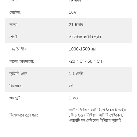
টাইপ:
লি-আয়ন
ভোল্টেজ:
16V
ক্ষমতা:
21.6আহ
শ্রেণী:
রিচার্জেবল ব্যাটারি প্যাক
চক্র বৈশিষ্ট্য:
1000-1500 বার
কাজের তাপমাত্রা:
-20 ° C ~ 60 ° C।
ব্যাটারি ওজন:
1.1 কেজি
বিএমএস:
হ্যাঁ
ওয়ারেন্টি:
1 বছর
কাস্টম লিথিয়াম ব্যাটারি মেডিকেল ডিভাইস
বিশেষভাবে তুলে ধরা:
, 
উচ্চ হারের লিথিয়াম ব্যাটারি মেডিকেল
, 
ওয়ারেন্টি সহ মেডিকেল লিথিয়াম ব্যাটারি