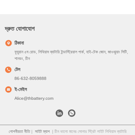
বি: ভর উৎপাদন সময় প্রায় 2-3 সপ্তাহ
Q3. আপনার কি বাল্ক অর্ডারের জন্য কোন MOQ সীমা আছে?
উত্তর: MOQ = 100 টুকরা
Q4. আপনি কিভাবে পণ্য চালান করবেন এবং পৌঁছাতে কতক্ষণ সময় লাগে?
একটি: নমুনা এবং ছোট পরিমাণ ট্রায়াল অর্ডার: ডোর-টু-ডোর ডেলিভারি সহ কুরিয়ার শিপিং;
সাধারণত 6-10 দিন
বি: বড় পরিমাণে বাল্ক অর্ডার: এয়ার শিপিং বা সাগর শিপিং
প্রশ্ন5. কিভাবে লিথিয়াম আয়ন কোষের জন্য একটি অর্ডার এগিয়ে যেতে?
উত্তর: অনুগ্রহ করে আপনি যে সেল মডেলগুলিতে আগ্রহী তা নিশ্চিত করুন৷
বি: আমরা আপনার রেফারেন্সের জন্য সেল স্পেসিফিকেশন এবং সেরা উদ্ধৃতি পাঠাই
সি: আপনি উদ্ধৃতি নিশ্চিত করুন এবং পরিমাণ বা ইস্যু PO জানান, আমরা সেই অনুযায়ী PI
পাঠাব
ডি: আমানত বা সম্পূর্ণ অর্থ প্রদান নিশ্চিত হওয়ার পরে, উত্পাদন শুরু হয়
প্রশ্ন ৬. লিথিয়াম আয়ন সেল পণ্যে আমার লোগো মুদ্রণ করা কি ঠিক হবে?
উত্তর: হ্যাঁ, OEM পরিষেবাগুলি স্বাগত জানানো হয়
প্রশ্ন 7: আপনি কি পণ্যগুলির জন্য গ্যারান্টি অফার করেন?