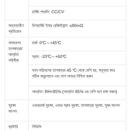
চার্জিং পদ্ধতি: CC/CV
অভ্যন্তরীণ
ডিসচার্জিং ইনার রেজিস্ট্যান্স: ≤80mΩ
প্রতিরোধ
অপারেশন
চার্জ: 0℃～+45℃
তাপমাত্রা/
আর্দ্রতা
স্রাব: -20℃～+60℃
পরিসীমা
যখন পরিবেশের তাপমাত্রা 45 ℃ থেকে বেশি হয়, অনুগ্রহ করে
সঠিক বায়ুচলাচল এবং তাপ অপচয় নিশ্চিত করুন
আর্দ্রতা: RH<85% (আর্দ্রতা 85% এর বেশি হলে রক্ষা করুন)
সুরক্ষা
ওভারচার্জ সুরক্ষা, ওভার স্রাব সুরক্ষা, তাপমাত্রা সুরক্ষা, সুষম ফাংশন
ফাংশন
ব্যাটারি
পিভিসি