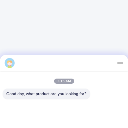
ই-মেইল
Alice@thbattery.com
গোপনীয়তা নীতি
|
সাইট ম্যাপ
| চীন ভালো মানের সোলার স্ট্রিট লাইট লিথিয়াম ব্যাটারি
সরবরাহকারী। কপিরাইট © 2026 Shandong Tian Han New Energy
Technology Co., Ltd. সমস্ত অধিকার সংরক্ষিত।
3:15 AM
Good day, what product are you looking for?