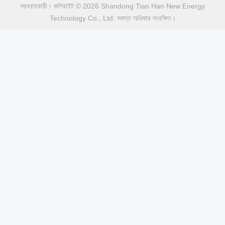
উত্তর: হ্যাঁ, 2-5 বছরের ওয়ারেন্টি
ট্যাগ:
লিথিয়াম মেডিকেল ব্যাটারি
মেডিকেল ডিভাইসের জন্য লিথিয়াম-আয়ন ব্যাটারি
মেডিকেল অ্যাপ্লিকেশনের জন্য লিথিয়াম ব্যাটারি
দ্রুত যোগাযোগ
ঠিকানা
ফুয়ুয়ান ৫ম রোড, লিথিয়াম ব্যাটারি ইন্ডাস্ট্রিয়াল পার্ক, হাই-টেক জোন, জাওঝুয়াং সিটি,
শানডং, চীন
টেল
86-632-8059888