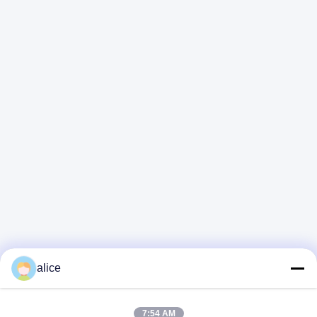
นโยบายความเป็นส่วนตัว
|
แผนผังเว็บไซต์
| จีน คุณภาพดี
แบตเตอรี่ลิธีอุตสาหกรรมแสงอาทิตย์ ผู้จัดจําหน่าย.ลิขสิทธิ์ 2026
Shandong Tian Han New Energy Technology Co., Ltd. สิทธิ
ทั้งหมดถูกเก็บไว้
alice
7:54 AM