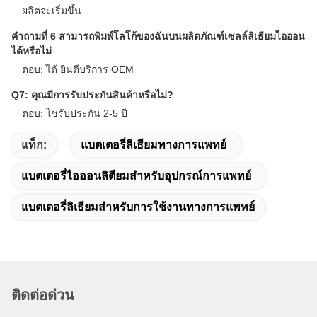
Shandong TianHan New Energy Technology Co., Ltd เชี่ยวชาญ
ด้านการวิจัยและพัฒนา การผลิต การขาย และการบริการแบตเตอรี่ลิ
เธียม แบตเตอรี่ลิเธียมพลังงาน ชุดแบตเตอรี่ และ BMS ผลิตภัณฑ์ของ
เราถูกนำมาใช้กันอย่างแพร่หลายในการผลิตอัจฉริยะ ยานพาหนะ
ไฟฟ้าพลังงานใหม่ แบตเตอรี่สตาร์ท แบตเตอรี่สถานีสื่อสาร จักรยาน
ไฟฟ้า ระบบจัดเก็บพลังงานแสงอาทิตย์-พลังงานลม และโซลูชันระบบ
จัดเก็บพลังงานสำหรับใช้ในบ้าน