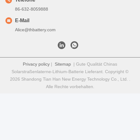
D: Nachdem die Anzahlung oder die vollständige Zahlung
bestätigt wurde, beginnt die Produktion
F6. Darf ich mein Logo auf ein Produkt mit Lithium-Ionen-
Zellen drucken?
A: Ja, OEM-Dienste sind willkommen
F7: Bieten Sie eine Garantie für die Produkte?
A: Ja, 2–5 Jahre Garantie
Umbauten:
Lithiumbatterie Für Medizinische Zwecke
Lithium-Ionen-Batterien Für Medizinprodukte
Lithiumbatterien Für Medizinische Anwendungen