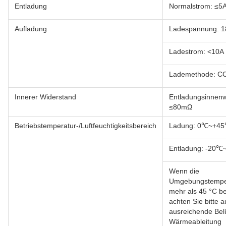
Entladung
Normalstrom: ≤5
Aufladung
Ladespannung: 1
Ladestrom: <10A
Lademethode: C
Innerer Widerstand
Entladungsinnenw
≤80mΩ
Betriebstemperatur-/Luftfeuchtigkeitsbereich
Ladung: 0℃~+4
Entladung: -20
Wenn die
Umgebungstempe
mehr als 45 °C be
achten Sie bitte a
ausreichende Bel
Wärmeableitung