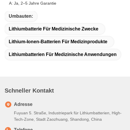
B: Die Massenproduktionszeit beträgt ca. 2-3 Wochen
Q3. Gibt es ein MOQ-Limit für Großbestellungen?
A: MOQ = 100 Stück
Q4. Wie versenden Sie die Ware und wie lange dauert es, bis
sie ankommt?
A: Muster und Probebestellungen in kleinen Mengen:
Kurierversand mit Lieferung von Tür zu Tür; normalerweise 6-
10 Tage
B: Großbestellungen in großen Mengen: Luftversand oder
Seeversand
F5. Wie gehe ich bei der Bestellung einer Lithium-Ionen-
Zelle vor?
A: Bitte bestätigen Sie die Zellmodelle, an denen Sie
interessiert sind
B: Wir senden Ihnen Zellspezifikationen und das beste Angebot
als Referenz
C: Sie bestätigen das Angebot und teilen die Menge mit oder
geben die Bestellung aus. Wir senden Ihnen die PI
entsprechend