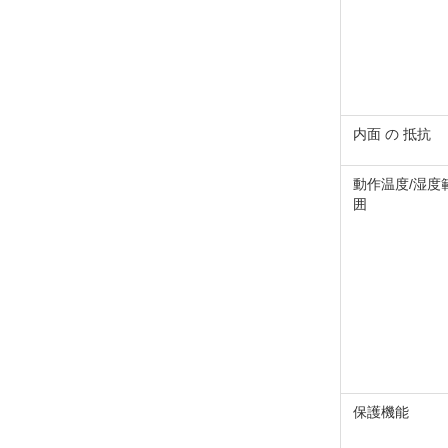
内面 の 抵抗
動作温度/湿度
囲
保護機能