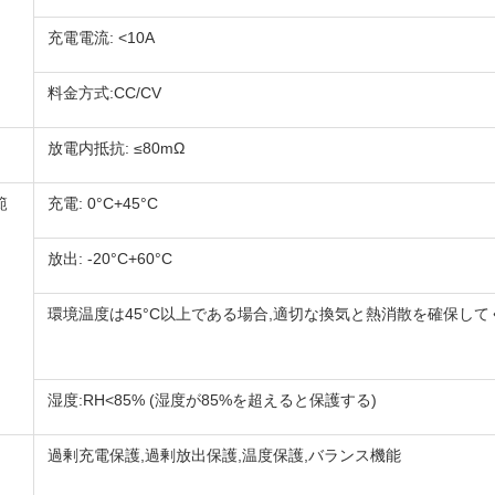
充電電流: <10A
料金方式:CC/CV
放電内抵抗: ≤80mΩ
範
充電: 0°C+45°C
放出: -20°C+60°C
環境温度は45°C以上である場合,適切な換気と熱消散を確保して
湿度:RH<85% (湿度が85%を超えると保護する)
過剰充電保護,過剰放出保護,温度保護,バランス機能