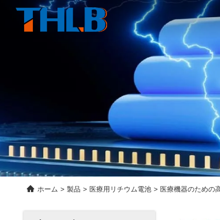
ホーム
>
製品
>
医療用リチウム電池
>
医療機器のための