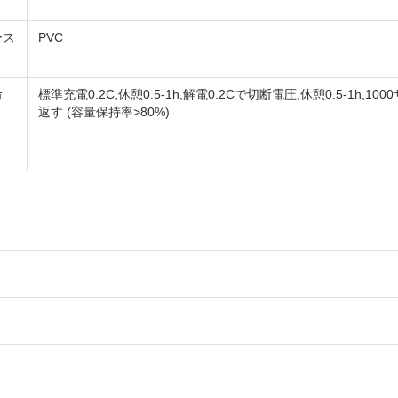
ース
PVC
命
標準充電0.2C,休憩0.5-1h,解電0.2Cで切断電圧,休憩0.5-1h,10
返す (容量保持率>80%)