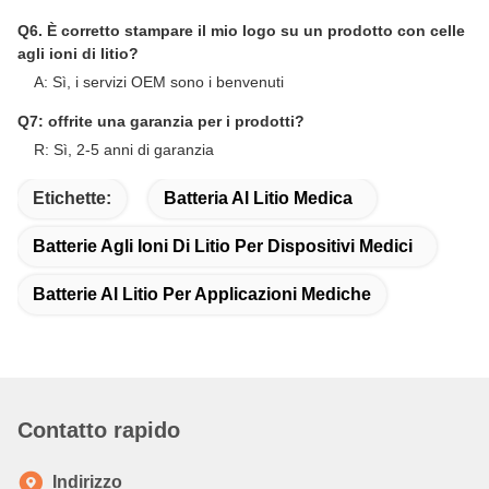
A: Campioni e ordini di prova di piccole quantità: Spedizione
tramite corriere con consegna porta a porta; normalmente 6-10
giorni
B: Ordini all'ingrosso di grandi quantità: spedizione aerea o
marittima
Q5. Come procedere con un ordine per la cella agli ioni di
litio?
R: Conferma i modelli di celle a cui sei interessato
B: Inviamo le specifiche della cella e la migliore quotazione
come riferimento
C: Confermi il preventivo e informi la quantità o emetti l'ordine
d'acquisto, invieremo il PI di conseguenza
D: Dopo la conferma del deposito o del pagamento completo,
inizia la produzione
Q6. È corretto stampare il mio logo su un prodotto con celle
agli ioni di litio?
A: Sì, i servizi OEM sono i benvenuti
Q7: offrite una garanzia per i prodotti?
R: Sì, 2-5 anni di garanzia