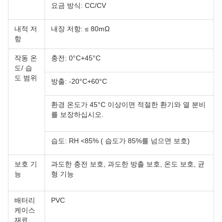
요금 방식: CC/CV
내적 저
내장 저항: ≤ 80mΩ
항
작동 온
충전: 0°C+45°C
도/ 습
도 범위
방출: -20°C+60°C
환경 온도가 45°C 이상이면 적절한 환기와 열 분비
를 보장하십시오.
습도: RH <85% ( 습도가 85%를 넘으면 보호)
보호 기
과도한 충전 보호, 과도한 방출 보호, 온도 보호, 균
능
형 기능
배터리
PVC
케이스
재료