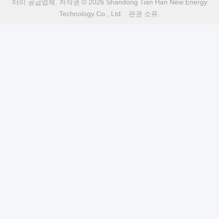
태그:
리튬 의료용 배터리
의료기기용 리?? 이온 배터리
의료용 리튬 배터리
빠른 연락
주소
푸위안 5번 도로, 리?? 배터리 산업단지, 하이테크 구역, 사오
즈후안 시, 산둥, 중국
전화
86-632-8059888