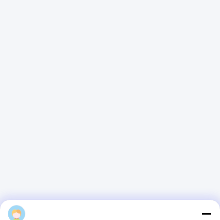
이메일
Alice@thbattery.com
개인 정보 정책
|
사이트맵
| 중국 좋은 품질 태양 가로등 리튬 배
터리 공급업체. 저작권 © 2026 Shandong Tian Han New Energy
Technology Co., Ltd. . 판권 소유.
alice