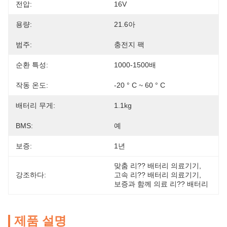
전압:
16V
용량:
21.6아
범주:
충전지 팩
순환 특성:
1000-1500배
작동 온도:
-20 ° C ~ 60 ° C
배터리 무게:
1.1kg
BMS:
예
보증:
1년
맞춤 리?? 배터리 의료기기
, 
강조하다:
고속 리?? 배터리 의료기기
, 
보증과 함께 의료 리?? 배터리
제품 설명