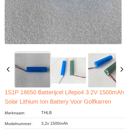
1S1P 18650 Batterijcel Lifepo4 3.2V 1500mAh
Solar Lithium Ion Battery Voor Golfkarren
THLB
Merknaam:
3,2v 1500mAh
Modelnummer: