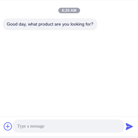
Noodlichtbatterijpak
6:20 AM
Good day, what product are you looking for?
Snel contact
Adres
Fuyuan 5e Weg, Lithiumbatterij Industrie Park, High-tech
Zone, Zaozhuang Stad, Shandong, China
Tel
86-632-8059888
E-mail
Alice@thbattery.com