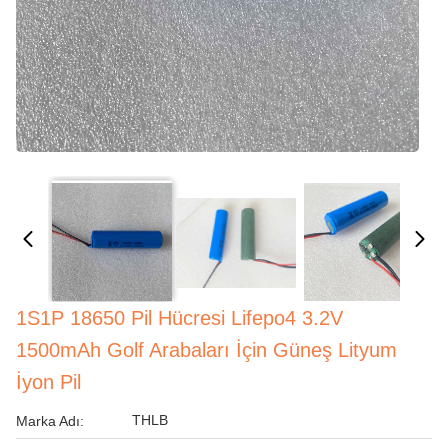
1S1P 18650 Pil Hücresi Lifepo4 3.2V
1500mAh Golf Arabaları İçin Güneş Lityum
İyon Pil
THLB
Marka Adı: