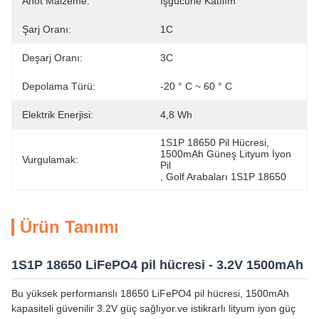
Anot Malzeme:
İşgücüne Katılım
Şarj Oranı:
1C
Deşarj Oranı:
3C
Depolama Türü:
-20 ° C ~ 60 ° C
Elektrik Enerjisi:
4,8 Wh
1S1P 18650 Pil Hücresi
, 
1500mAh Güneş Lityum İyon 
Vurgulamak:
Pil
, 
Golf Arabaları 1S1P 18650
Ürün Tanımı
1S1P 18650 LiFePO4 pil hücresi - 3.2V 1500mAh
Bu yüksek performanslı 18650 LiFePO4 pil hücresi, 1500mAh
kapasiteli güvenilir 3.2V güç sağlıyor.ve istikrarlı lityum iyon güç