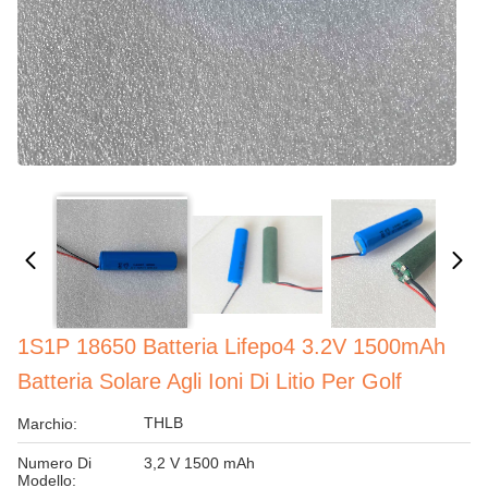
1S1P 18650 Batteria Lifepo4 3.2V 1500mAh
Batteria Solare Agli Ioni Di Litio Per Golf
THLB
Marchio:
Numero Di
3,2 V 1500 mAh
Modello: