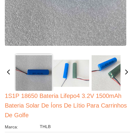
1S1P 18650 Bateria Lifepo4 3.2V 1500mAh
Bateria Solar De Íons De Lítio Para Carrinhos
De Golfe
THLB
Marca: