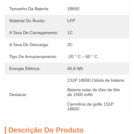
Tamanho Da Bateria:
18650
Material Do Ânodo:
LFP
A Taxa De Carregamento:
1C
A Taxa De Descarga:
3C
Tipo De Armazenamento:
-20 ° C ~ 60 ° C.
Energia Elétrica:
40,8 Wh
1S1P 18650 Célula de bateria
, 
Bateria solar de iões de lítio 
Destacar:
de 1500 mAh
, 
Carrinhos de golfe 1S1P 
18650
Descrição Do Produto