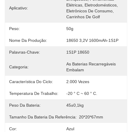
Elétricas, Eletrodomésticos, 
Aplicativo:
Eletrônicos De Consumo, 
Carrinhos De Golf
Peso:
50g
Nome Da Produção:
18650 3,2V 1600mAh-1S1P
Palavras-Chave:
1S1P 18650
As Baterias Recarregáveis 
Categoria:
Embalam
Característica Do Ciclo:
2.000 Vezes
Temperatura De Trabalho:
-20 ° C ~ 60 ° C.
Peso Da Bateria:
45±0,1kg
Tamanho Da Bateria Da Referência:
20*20*67mm
Cor:
Azul