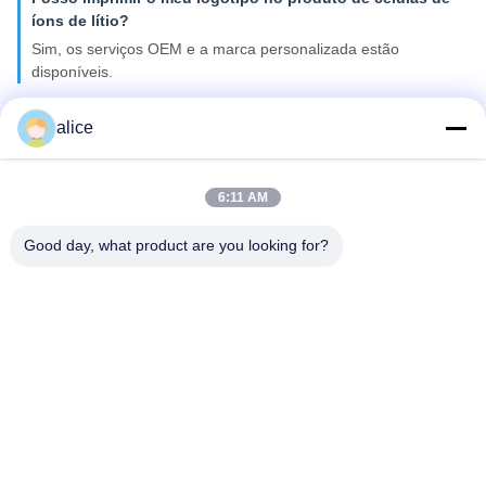
íons de lítio?
Sim, os serviços OEM e a marca personalizada estão
disponíveis.
Você oferece garantia para os produtos?
alice
Sim, fornecemos uma garantia de 3-5 anos nos nossos
produtos de bateria.
6:11 AM
Etiquetas:
Good day, what product are you looking for?
As Baterias Recarregáveis Embalam
Bateria Para Luz Solar De LED
Pack De Baterias Para Luz De Emergência