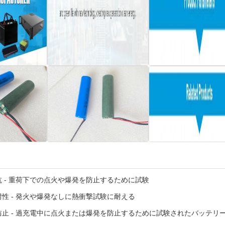
 - 重荷下での点火や爆発を防止するために試験
性 - 発火や爆発なしに熱衝撃試験に耐える
防止 - 過充電中に点火または爆発を防止するために試験されたバッテリ