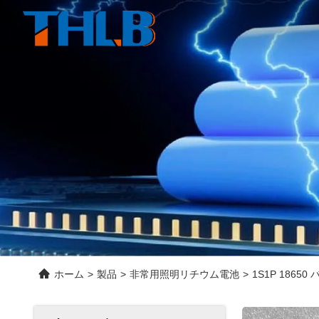
ホーム
>
製品
>
非常用照明リチウム電池
>
1S1P 1865