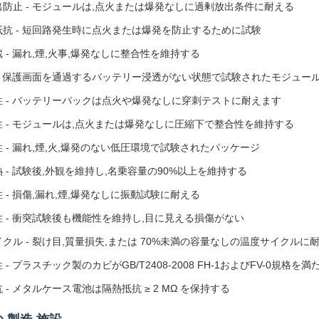
防止 - モジュールは,点火または爆発なしに過剰放出条件に耐える
抵抗 - 短回路発生時に点火または爆発を防止するために試験
 - 漏れ,煙,火事,爆発なしに整合性を維持する
 - 保護画面を通過するバッテリー浸透がない状態で試験されたモジュー
性 - バッテリーパックは点火や爆発なしに穿刺テストに耐えます
 - モジュールは,点火または爆発なしに圧縮下で整合性を維持する
 - 漏れ,煙,火,爆発のない低圧環境で試験されたパッケージ
 - 試験後,外観を維持し,名乗容量の90%以上を維持する
 - 損傷,漏れ,煙,爆発なしに振動試験に耐える
 - 衝突試験後も機能性を維持し,目に見える損傷がない
クル - 裂け目,質量損失,または 70%未満の容量なしの温度サイクルに
 - プラスチック製のカビがGB/T2408-2008 FH-1およびFV-0規格を満
 - メタルケース電池は隔熱抵抗 ≥ 2 MΩ を保持する