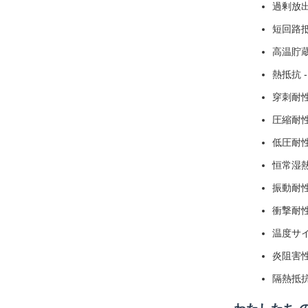
過剰放出
短回路
高温貯蔵
熱抵抗
穿刺耐
圧縮耐性
低圧耐性
恒常湿熱
振動耐性
衝撃耐性
温度サイ
炎阻害性
隔熱抵抗