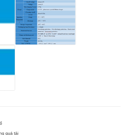
nổ
ng quá tải