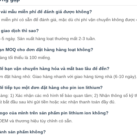
y vài mẫu miễn phí để đánh giá được không?
miễn phí có sẵn để đánh giá, mặc dù chi phí vận chuyển không được c
 giao dịch thì sao?
5 ngày. Sản xuất hàng loạt thường mất 2-3 tuần.
hạn MOQ cho đơn đặt hàng hàng loạt không?
àng tối thiểu là 100 miếng.
để bạn vận chuyển hàng hóa và mất bao lâu để đến?
n đặt hàng nhỏ: Giao hàng nhanh với giao hàng từng nhà (6-10 ngày)
ể tiếp tục một đơn đặt hàng cho pin ion lithium?
hàng: 1) Xác nhận các mô hình tế bào quan tâm; 2) Nhận thông số kỹ t
t bắt đầu sau khi gửi tiền hoặc xác nhận thanh toán đầy đủ.
 logo của mình trên sản phẩm pin lithium ion không?
OEM và thương hiệu tùy chỉnh có sẵn.
ành sản phẩm không?