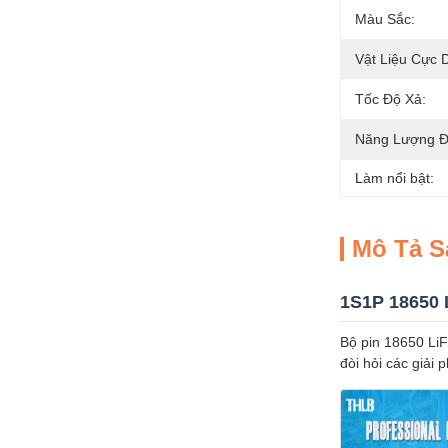
Màu Sắc:
Vật Liệu Cực 
Tốc Độ Xả:
Năng Lượng Đ
Làm nổi bật:
Mô Tả 
1S1P 18650 
Bộ pin 18650 Li
đòi hỏi các giải 