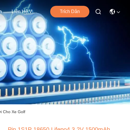
n
Liên Hệ Với Chúng Tôi
Trích Dẫn
i Cho Xe Golf
Pin 1S1P 18650 Lifepo4 3.2V 1500mAh