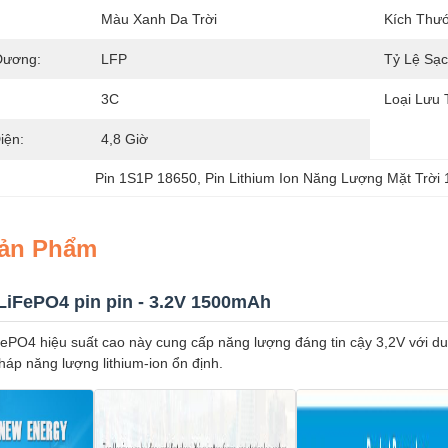
Màu Xanh Da Trời
Kích Thướ
Dương:
LFP
Tỷ Lệ Sạc
3C
Loại Lưu 
iện:
4,8 Giờ
Pin 1S1P 18650
, 
Pin Lithium Ion Năng Lượng Mặt Trờ
Sản Phẩm
LiFePO4 pin pin - 3.2V 1500mAh
FePO4 hiệu suất cao này cung cấp năng lượng đáng tin cậy 3,2V với 
pháp năng lượng lithium-ion ổn định.