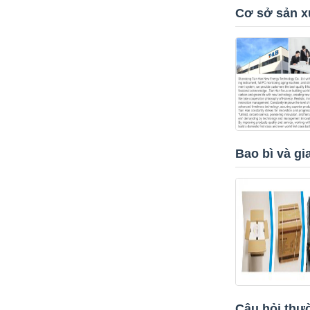
Cơ sở sản x
Bao bì và gi
Câu hỏi thư