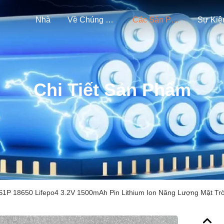
Nhà
Về Chúng Tôi
Các Sản Phẩm
Sự Kiệ
Chi Tiết Sản Phẩm
S1P 18650 Lifepo4 3.2V 1500mAh Pin Lithium Ion Năng Lượng Mặt Trờ