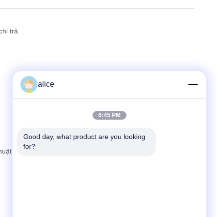
hi trả.
alice
6:45 PM
.
Good day, what product are you looking 
for?
huật và báo giá; 3) Xác nhận số lượng đặt hàng và phát hành