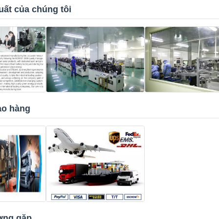
uất của chúng tôi
ao hàng
ờng gặp