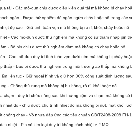
quá tải - Các mô-đun chịu được điều kiện quá tải mà không bị cháy ho
ạch ngắn - Được thử nghiệm để ngăn ngừa cháy hoặc nổ trong các s
nhiệt độ cao - Giữ tính toàn vẹn mà không bị rò rỉ, khói, cháy hoặc nổ
hiệt - Các mô-đun được thử nghiệm mà không có sự thâm nhập pin t
âm - Bộ pin chịu được thử nghiệm đâm mà không có cháy hoặc nổ
én - Các mô-đun duy trì tính toàn vẹn dưới nén mà không bị cháy hoặ
p thấp - Bao bì được thử nghiệm trong môi trường áp thấp mà không bị 
ộ ẩm liên tục - Giữ ngoại hình và giữ hơn 90% công suất định lượng sa
ung - Chống thử rung mà không bị hư hỏng, rò rỉ, khói hoặc nổ
a chạm - duy trì chức năng sau khi thử nghiệm va chạm mà không có th
h nhiệt độ - chịu được chu trình nhiệt độ mà không bị nứt, mất khối l
ất chống cháy - Vỏ nhựa đáp ứng các tiêu chuẩn GB/T2408-2008 FH-1
ch nhiệt - Pin vỏ kim loại duy trì kháng cách nhiệt ≥ 2 MΩ