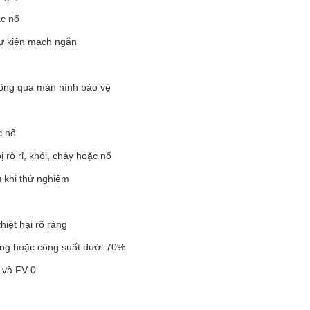
ặc nổ
ự kiện mạch ngắn
hông qua màn hình bảo vệ
c nổ
rò rỉ, khói, cháy hoặc nổ
u khi thử nghiệm
iệt hại rõ ràng
ượng hoặc công suất dưới 70%
 và FV-0