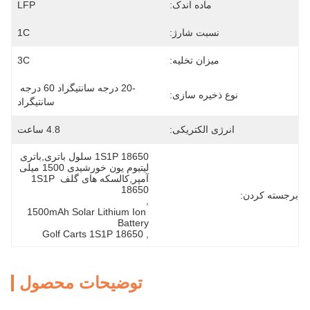
ماده اندک:
LFP
نسبت شارژ:
1C
میزان تخلیه:
3C
-20 درجه سانتیگراد 60 درجه 
نوع ذخیره سازی:
سانتیگراد
انرژی الکتریکی:
4.8 ساعت
1S1P 18650 سلول باتری,باتری 
لیتیوم یون خورشیدی 1500 میلی 
آمپر,کالسکه های گلف 1S1P 
18650
برجسته کردن:
, 
1500mAh Solar Lithium Ion 
Battery
Golf Carts 1S1P 18650
, 
توضیحات محصول