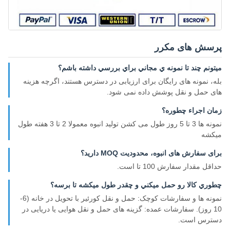
پرسش های مکرر
ميتونم چند تا نمونه ي مجاني براي بررسي داشته باشم؟
بله، نمونه های رایگان برای ارزیابی در دسترس هستند، اگرچه هزینه
های حمل و نقل پوشش داده نمی شود.
زمان اجراء چطوره؟
نمونه ها 3 تا 5 روز طول می کشن تولید انبوه معمولا 2 تا 3 هفته طول
میکشه
برای سفارش های انبوه، محدودیت MOQ دارید؟
حداقل مقدار سفارش 100 تا است.
چطوري کالا رو حمل ميکني و چقدر طول ميکشه تا برسه؟
نمونه ها و سفارشات کوچک: حمل و نقل کورئیر با تحویل در خانه (6-
10 روز). سفارشات عمده: گزینه های حمل و نقل هوایی یا دریایی در
دسترس است.