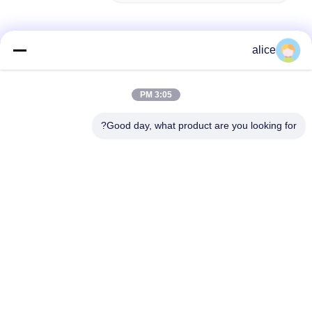
alice
تماس سریع
3:05 PM
آدرس
Good day, what product are you looking for?
جاده پنجم فویوان، پارک صنعتی باتری لیتیوم، منطقه تکنولوژی بالا،
شهر زاوژوانگ، شان دونگ، چین
تلفن
86-632-8059888
ایمیل
Alice@thbattery.com