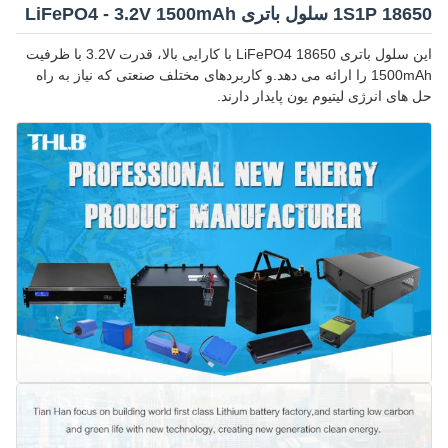
1S1P 18650 سلول باتری LiFePO4 - 3.2V 1500mAh
این سلول باتری 18650 LiFePO4 با کارایی بالا، قدرت 3.2V با ظرفیت
1500mAh را ارائه می دهد.و کاربردهای مختلف صنعتی که نیاز به راه
حل های انرژی لیتیوم یون پایدار دارند.