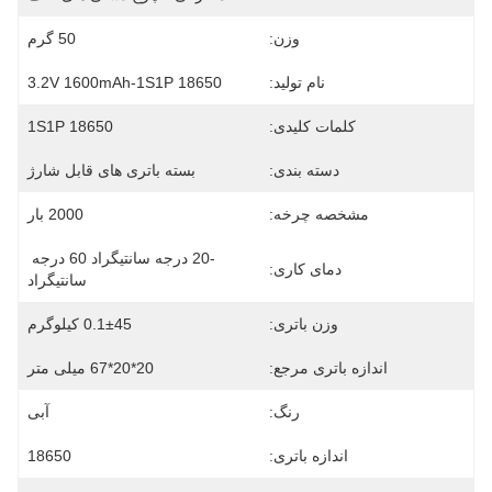
وزن:
50 گرم
نام تولید:
18650 3.2V 1600mAh-1S1P
کلمات کلیدی:
1S1P 18650
دسته بندی:
بسته باتری های قابل شارژ
مشخصه چرخه:
2000 بار
-20 درجه سانتیگراد 60 درجه 
دمای کاری:
سانتیگراد
وزن باتری:
0.1±45 کیلوگرم
اندازه باتری مرجع:
20*20*67 میلی متر
رنگ:
آبی
اندازه باتری:
18650