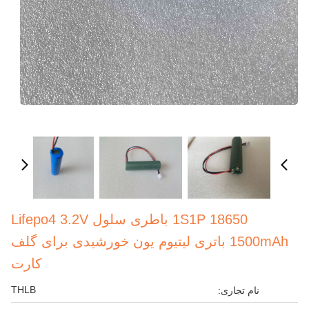
1S1P 18650 باطری سلول Lifepo4 3.2V
1500mAh باتری لیتیوم یون خورشیدی برای گلف
کارت
THLB
نام تجاری: