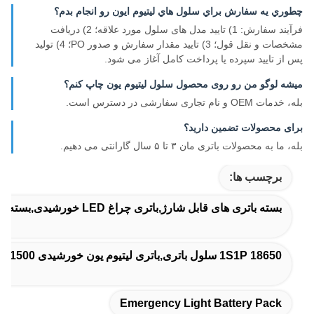
چطوري يه سفارش براي سلول هاي ليتيوم ايون رو انجام بدم؟
فرآیند سفارش: 1) تایید مدل های سلول مورد علاقه؛ 2) دریافت
مشخصات و نقل قول؛ 3) تایید مقدار سفارش و صدور PO؛ 4) تولید
پس از تایید سپرده یا پرداخت کامل آغاز می شود.
میشه لوگو من رو روی محصول سلول لیتیوم یون چاپ کنم؟
بله، خدمات OEM و نام تجاری سفارشی در دسترس است.
برای محصولات تضمین دارید؟
بله، ما به محصولات باتری مان ۳ تا ۵ سال گارانتی می دهیم.
برچسب ها:
بسته باتری های قابل شارژ,باتری چراغ LED خورشیدی,بسته باتری چراغ اضطراری
1S1P 18650 سلول باتری,باتری لیتیوم یون خورشیدی 1500 میلی آمپر,کالسکه های گلف 1S1P 18650
Emergency Light Battery Pack