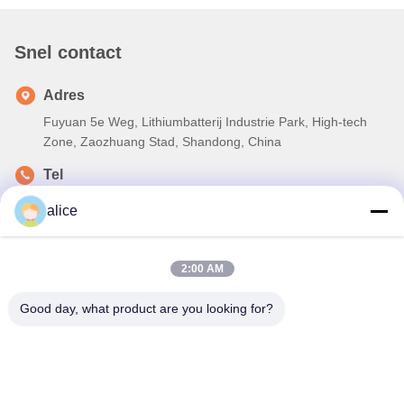
Snel contact
Adres
Fuyuan 5e Weg, Lithiumbatterij Industrie Park, High-tech
Zone, Zaozhuang Stad, Shandong, China
Tel
86-632-8059888
alice
E-mail
Alice@thbattery.com
2:00 AM
Good day, what product are you looking for?
Privacybeleid
|
Sitemap
| De Goede Kwaliteit van China De
zonnebatterij van het Straatlantaarnlithium Leverancier.
Copyright © 2026 Shandong Tian Han New Energy Technology