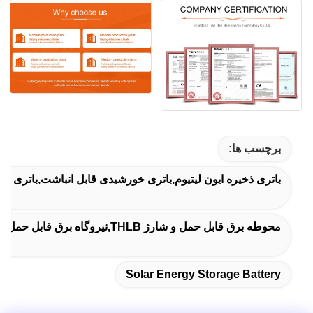
برچسب ها:
باتری ذخیره ایون لیتیوم,باتری خورشیدی قابل انباشت,باتری ذ
محوطه برق قابل حمل و شارژ THLB,نیروگاه برق قابل حمل قابل شارژ 1kwh,ژنراتور شارژ مجدد خورشیدی 5kwh
Solar Energy Storage Battery