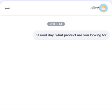
alice
تماس سریع
8:13 AM
آدرس
Good day, what product are you looking for?
جاده پنجم فویوان، پارک صنعتی باتری لیتیوم، منطقه تکنولوژی بالا،
شهر زاوژوانگ، شان دونگ، چین
تلفن
86-632-8059888
ایمیل
Alice@thbattery.com
سیاست حفظ حریم خصوصی
|
نقشه سایت
| چین کیفیت خوب
باتری لیتیوم چراغ خورشیدی خیابان تامین کننده. حق چاپ © 2026