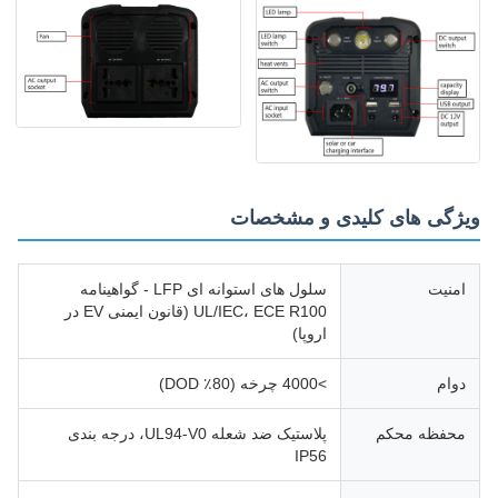
ویژگی های کلیدی و مشخصات
امنیت
سلول های استوانه ای LFP - گواهینامه
UL/IEC، ECE R100 (قانون ایمنی EV در
اروپا)
دوام
>4000 چرخه (80٪ DOD)
محفظه محکم
پلاستیک ضد شعله UL94-V0، درجه بندی
IP56