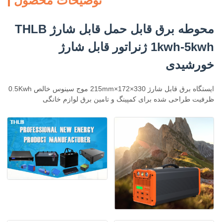
توضیحات محصول
محوطه برق قابل حمل قابل شارژ THLB
1kwh-5kwh ژنراتور قابل شارژ
خورشیدی
ایستگاه برق قابل شارژ 330×172×215mm موج سینوس خالص 0.5Kwh
ظرفیت طراحی شده برای کمپینگ و تامین برق لوازم خانگی