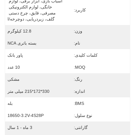
اسباب بازی، ابزار برقی، لوازم 
خانگی، لوازم الکترونیکی 
کاربرد:
مصرفی، قایق، چرخ دستی 
گلف، زیردریایی، دوچرخه/ا
وزن:
12.8 کیلوگرم
نام:
بسته باتری NCA
کلمات کلیدی:
پاور بانک
MOQ:
10 عدد
رنگ:
مشکی
اندازه:
330*172*215 میلی متر
BMS:
بله
نوع سلول:
18650-3.2V-4S28P
گارانتی:
3 ماه - 1 سال