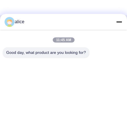
alice
Contacto Rápido
11:45 AM
DIRECCIÓN
Carretera Fuyuan 5, Parque Industrial de Baterías de Litio,
Good day, what product are you looking for?
Zona de Alta Tecnología, Ciudad de Zaozhuang, Shandong,
China
Tel
86-632-8059888
Correo electrónico
Alice@thbattery.com