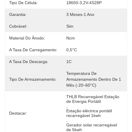
Tipo De Célula:
18650-3,2V-4S28P
Garantia:
3 Meses-1 Ano
Cobrável:
Sim
Material Do Ânodo:
Ncm
A Taxa De Carregamento:
0,5°C
A Taxa De Descarga:
1C
Temperatura De 
Tipo De Armazenamento:
Armazenamento Dentro De 1 
Mês (-20~60°C)
THLB Recarregável Estação 
de Energia Portátil
, 
Estação eléctrica portátil 
Destacar:
recarregável 1kwh
, 
Gerador solar recarregável 
de 5kwh