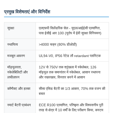
प्रमुख विशेषताएं और विनिर्देश
सुरक्षा
एलएफपी सिलेंडरिक सेल - यूएल/आईईसी प्रमाणित,
पास ईसीई आर 100 (यूरोप में ईवी सुरक्षा विनियमन)
स्थायित्व
>4000 चक्र (80% डीओडी)
मजबूत आवरण
UL94-V0, IP56 रेटेड लौ retardant प्लास्टिक
मॉड्यूलरता,
12V से 750V तक श्रृंखला में स्केलेबल, 126
स्केलेबिलिटी और
मॉड्यूल तक समानांतर में स्केलेबल, आसान स्थापना
लचीलापन
और रखरखाव, विस्तार करने में आसान
कॉम्पैक्ट और हल्का
सीसा एसिड बैटरी का 1/3 आकार, 70% तक वजन की
बचत
स्मार्ट बैटरी प्रबंधन
ECE R100 प्रमाणित, परिष्कृत और विश्वसनीय पूरी
तरह से क्षेत्र में 10 वर्षों के लिए परीक्षण किया, कस्टम