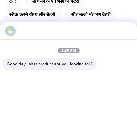
टैग:
लिथियम आयन भंडारण बैटरी
स्टैक करने योग्य सौर बैटरी
सौर ऊर्जा भंडारण बैटरी
alice
1:28 AM
त्वरित संपर्क करें
Good day, what product are you looking for?
पता
फुयुआन 5वीं रोड, लिथियम बैटरी इंडस्ट्रियल पार्क, हाई-टेक ज़ोन, ज़ाओज़ुआंग
शहर, शेडोंग, चीन
टेलीफोन
86-632-8059888
ई-मेल
Alice@thbattery.com