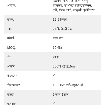
खिलौने, बिजली उपकरण, घरेलू 
आवेदन:
उपकरण, उपभोक्ता इलेक्ट्रॉनिक्स, 
नावें, गोल्फ कार्ट, पनडुब्बी, इलेक्ट्रिक 
वज़न:
12.8 किग्रा
नाम:
एनसीए बैटरी पैक
कीवर्ड:
पावर बैंक
MOQ:
10 पीसी
रंग:
काला
आकार:
330*172*215mm
बीएमएस:
हाँ
सेल प्रकार:
18650-3.2वी-4एस28पी
गारंटी:
3महीने-1साल
प्रभार्य:
हाँ