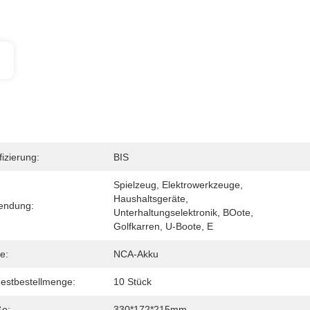
fizierung:
BIS
Spielzeug, Elektrowerkzeuge, 
Haushaltsgeräte, 
endung:
Unterhaltungselektronik, BOote, 
Golfkarren, U-Boote, E
e:
NCA-Akku
estbestellmenge:
10 Stück
e:
330*172*215mm