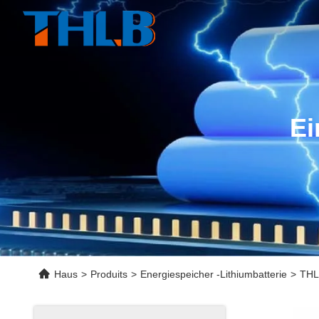
Ei
Haus
>
Produits
>
Energiespeicher -Lithiumbatterie
>
THL