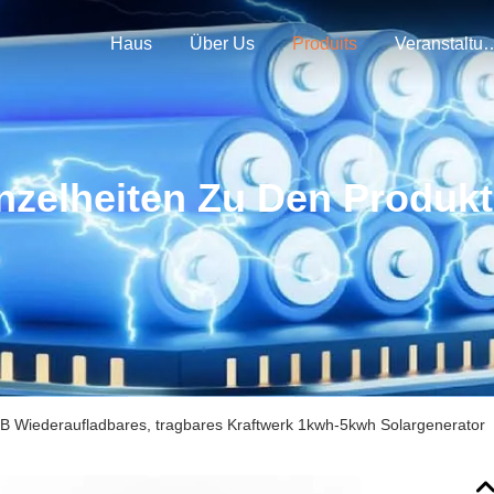
Haus
Über Us
Produits
Veranstal
nzelheiten Zu Den Produk
B Wiederaufladbares, tragbares Kraftwerk 1kwh-5kwh Solargenerator