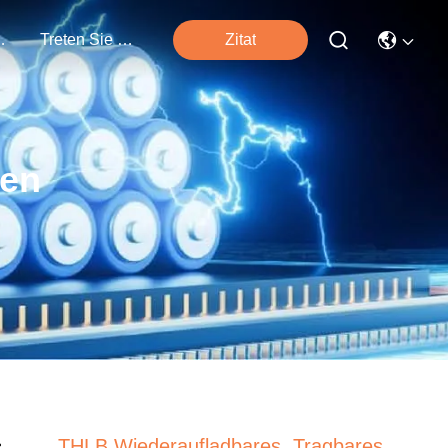
tungen
Treten Sie Mit Uns In Verbindung
Zitat
ten
THLB Wiederaufladbares, Tragbares