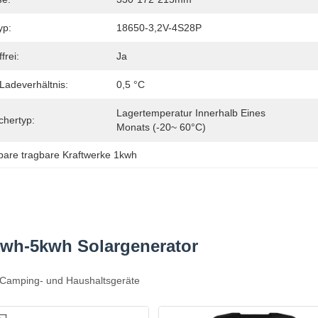
yp:
18650-3,2V-4S28P
frei:
Ja
Ladeverhältnis:
0,5 °C
Lagertemperatur Innerhalb Eines 
chertyp:
Monats (-20~ 60°C)
bare tragbare Kraftwerke 1kwh
kwh-5kwh Solargenerator
 Camping- und Haushaltsgeräte