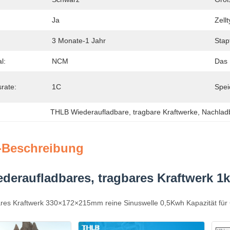
Ja
Zellt
3 Monate-1 Jahr
Stapf
l:
NCM
Das 
rate:
1C
Spei
THLB Wiederaufladbare
, 
tragbare Kraftwerke
, 
Nachlad
-Beschreibung
deraufladbares, tragbares Kraftwerk 1
ares Kraftwerk 330×172×215mm reine Sinuswelle 0,5Kwh Kapazität für