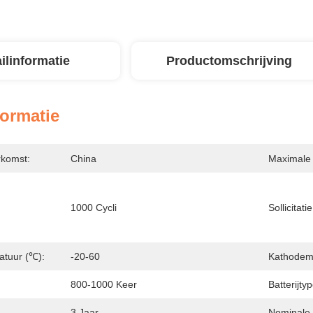
ilinformatie
Productomschrijving
formatie
rkomst:
China
Maximale 
1000 Cycli
Sollicitatie
atuur (℃):
-20-60
Kathodema
800-1000 Keer
Batterijtyp
3 Jaar
Nominale 