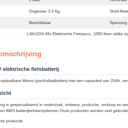
Ongeveer 3,5 Kg
Shell-Mate
Beschikbaar
Spanning:
LiMn2O4 48v Elektrische Fietsaccu
, 
1000 Keer ebike op
omschrijving
elektrische fietsbatterij
plaadbare lithium-ijzerfosfaatbatterij met een capaciteit van 25Ah, ver
zicht
 is gespecialiseerd in onderzoek, ontwerp, productie, verkoop en servic
n en BMS-batterijbeheersystemen.Onze producten worden veel gebruikt 
ente productie