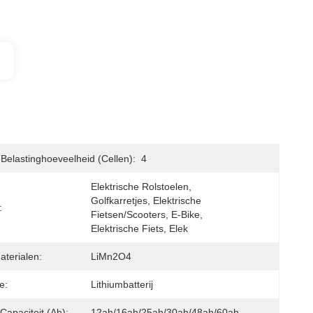
Belastinghoeveelheid (cellen):
4
Elektrische Rolstoelen, 
Golfkarretjes, Elektrische 
:
Fietsen/scooters, E-Bike, 
Elektrische Fiets, Elek
terialen:
LiMn2O4
e:
Lithiumbatterij
Capaciteit (ah):
12ah/16ah/25ah/30ah/48ah/60ah