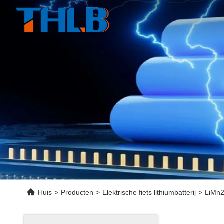
Huis
>
Producten
>
Elektrische fiets lithiumbatterij
>
LiMn2