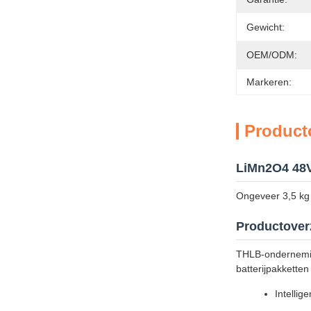
Gewicht:
OEM/ODM:
Markeren:
Product
LiMn2O4 48V 
Ongeveer 3,5 kg o
Productover
THLB-onderneming
batterijpakkette
Intellig