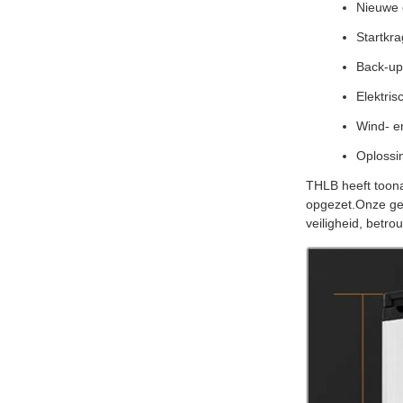
Nieuwe 
Startkra
Back-up
Elektris
Wind- e
Oplossin
THLB heeft toon
opgezet.Onze gea
veiligheid, betro