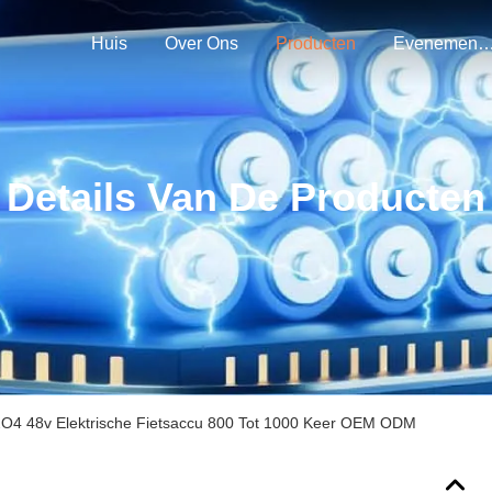
Huis
Over Ons
Producten
Evenemen
Details Van De Producten
O4 48v Elektrische Fietsaccu 800 Tot 1000 Keer OEM ODM