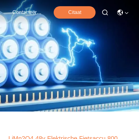
ten
Contacteer Ons
Citaat
LiMn2O4 48v Elektrische Fietsaccu 800