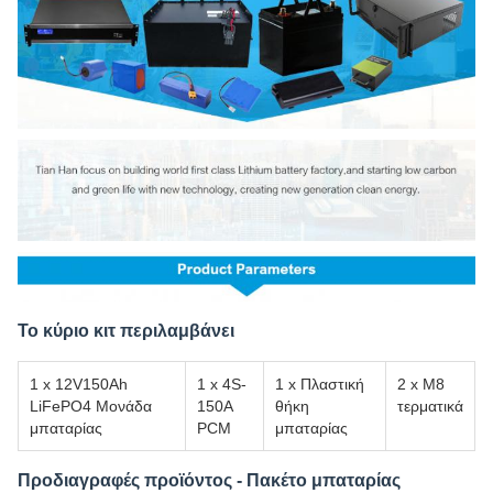
Το κύριο κιτ περιλαμβάνει
1 x 12V150Ah
1 x 4S-
1 x Πλαστική
2 x M8
LiFePO4 Μονάδα
150A
θήκη
τερματικά
μπαταρίας
PCM
μπαταρίας
Προδιαγραφές προϊόντος - Πακέτο μπαταρίας