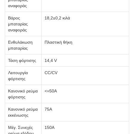
αναφοράς
Βάρος
18,2±0,2 κιλά
μπαταρίας
αναφοράς
Ενθυλάκωση
Πλαστική θήκη
μπαταρίας
Τάση φόρτισης
14,4 V
Λειτουργία
CC/CV
φόρτισης
Κανονικό ρεύμα
<=50Α
φόρτισης
Κανονικό ρεύμα
75Α
εκκένωσης
Μέγ. Συνεχές
150Α
ρεύμα εξόδου