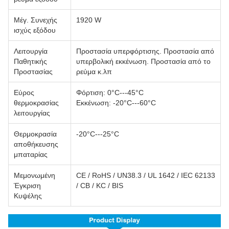
Μέγ. Συνεχής
1920 W
ισχύς εξόδου
Λειτουργία
Προστασία υπερφόρτισης. Προστασία από
Παθητικής
υπερβολική εκκένωση. Προστασία από το
Προστασίας
ρεύμα κ.λπ
Εύρος
Φόρτιση: 0°C---45°C
θερμοκρασίας
Εκκένωση: -20°C---60°C
λειτουργίας
Θερμοκρασία
-20°C---25°C
αποθήκευσης
μπαταρίας
Μεμονωμένη
CE / RoHS / UN38.3 / UL 1642 / IEC 62133
Έγκριση
/ CB / KC / BIS
Κυψέλης