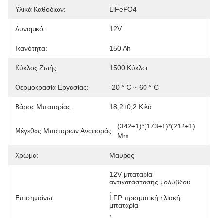
Υλικά Καθοδίων:
LiFePO4
Δυναμικό:
12V
Ικανότητα:
150 Ah
Κύκλος Ζωής:
1500 Κύκλοι
Θερμοκρασία Εργασίας:
-20 ° C ~ 60 ° C
Βάρος Μπαταρίας:
18,2±0,2 Κιλά
(342±1)*(173±1)*(212±1) 
Μέγεθος Μπαταριών Αναφοράς:
Mm
Χρώμα:
Μαύρος
12V μπαταρία 
αντικατάστασης μολύβδου
, 
Επισημαίνω:
LFP πρισματική ηλιακή 
μπαταρία
, 