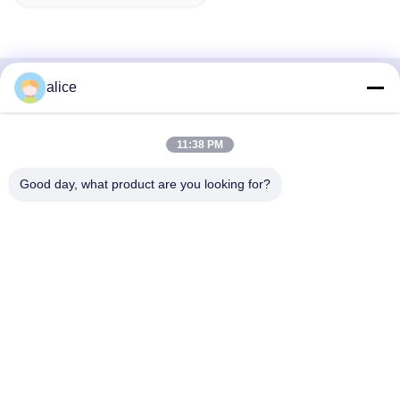
alice
Γρήγορη επαφή
Διεύθυνση
11:38 PM
Οδός Fuyuan 5th, βιομηχανικό πάρκο μπαταριών λιθίου,
Good day, what product are you looking for?
ζώνη υψηλής τεχνολογίας, πόλη Zaozhuang, Shandong,
Κίνα
τηλ
86-632-8059888
E-mail
Alice@thbattery.com