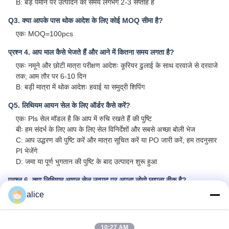
B: बड़े पैमाने पर उत्पादन का समय लगभग 2-3 सप्ताह है
Q3. क्या आपके पास थोक आदेश के लिए कोई MOQ सीमा है?
एकः MOQ=100pcs
प्रश्न 4. आप माल कैसे भेजते हैं और आने में कितना समय लगता है?
एकः नमूने और छोटी मात्रा परीक्षण आदेशः कूरियर ढुलाई के साथ दरवाजे से दरवाजे
तक; आम तौर पर 6-10 दिन
B: बड़ी मात्रा में थोक आदेशः हवाई या समुद्री शिपिंग
Q5. लिथियम आयन सेल के लिए ऑर्डर कैसे करें?
एकः Pls सेल मॉडल है कि आप में रुचि रखते हैं की पुष्टि
बीः हम संदर्भ के लिए आप के लिए सेल विनिर्देशों और सबसे अच्छा बोली भेज
C: आप उद्धरण की पुष्टि करें और मात्रा सूचित करें या PO जारी करें, हम तदनुसार
PI भेजेंगे
D: जमा या पूर्ण भुगतान की पुष्टि के बाद उत्पादन शुरू हुआ
प्रश्न 6. क्या लिथियम आयन सेल उत्पाद पर अपना लोगो छापना ठीक है?
एकः हाँ. OEM का स्वागत है
alice
Q7: क्या आप उत्पादों के लिए गारंटी प्रदान करते हैं?
एकः हाँ, 3-5 साल की वारंटी
10:27 AM